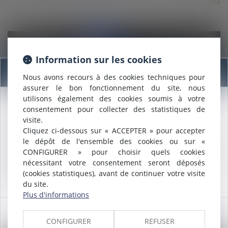
Lire la suite
Information sur les cookies
Information
Nous avons recours à des cookies techniques pour
assurer le bon fonctionnement du site, nous
13/10/2022
utilisons également des cookies soumis à votre
consentement pour collecter des statistiques de
Le gouvernement en guerre contre les pénalités
Nous sommes heureux de vous annoncer que nous formons
visite.
désormais une
SELARL INTER-BARREAUX.
logistiques
Cliquez ci-dessous sur « ACCEPTER » pour accepter
Maître
ALCALDE
, du cabinet de Nîmes, est inscrite au barreau
le dépôt de l'ensemble des cookies ou sur «
de
Montpellier
.
Lire la suite
CONFIGURER » pour choisir quels cookies
Nous pouvons désormais défendre vos intérêts avec le même
nécessitant votre consentement seront déposés
engagement dans le ressort de la
COUR D'APPEL DE
(cookies statistiques), avant de continuer votre visite
MONTPELLIER
.
du site.
Plus d'informations
OK
CONFIGURER
REFUSER