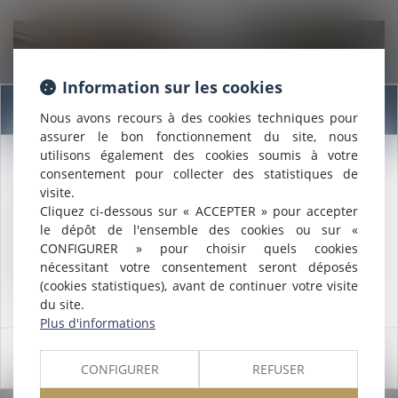
Information sur les cookies
Information
Nous avons recours à des cookies techniques pour
assurer le bon fonctionnement du site, nous
19/08/2020
utilisons également des cookies soumis à votre
Jour férié du 15 août le samedi : quel impact sur le
consentement pour collecter des statistiques de
Nous sommes heureux de vous annoncer que nous formons
décompte des congés payés ?
visite.
désormais une
SELARL INTER-BARREAUX.
Cliquez ci-dessous sur « ACCEPTER » pour accepter
Maître
ALCALDE
, du cabinet de Nîmes, est inscrite au barreau
Lire la suite
le dépôt de l'ensemble des cookies ou sur «
de
Montpellier
.
CONFIGURER » pour choisir quels cookies
Nous pouvons désormais défendre vos intérêts avec le même
nécessitant votre consentement seront déposés
engagement dans le ressort de la
COUR D'APPEL DE
(cookies statistiques), avant de continuer votre visite
MONTPELLIER
.
du site.
Plus d'informations
OK
CONFIGURER
REFUSER
04/08/2020