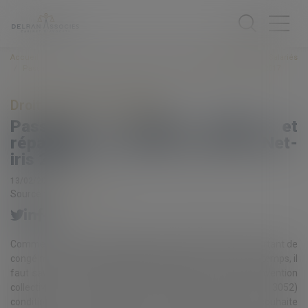
Accueil
Droit du travail - Salariés
Passage à temps partiel et répartition du temps de travail | Net-iris 2017
Droit du travail - Salariés
Passage à temps partiel et
répartition du temps de travail | Net-
iris 2017
13/02/2017
Source :
www.net-iris.fr
Comment organiser le passage d'une salariée d'officine sortant de
congé maternité à temps partiel à 80% ? Dans un premier temps, il
faut savoir que le Code du travail et l'article 17 de la Convention
collective des pharmacies d'officine (Brochure 3052)
conditionnent le passage à temps partiel du parent qui souhaite