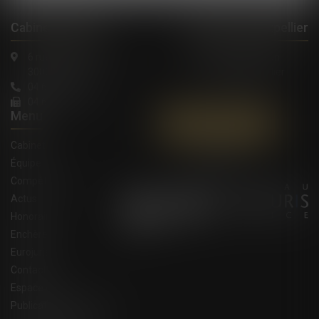
Cabinet à Nîmes
Cabinet à Montpellier
6 rue Saint Thomas
1, Rue de Verdun
30000 Nîmes
34000 Montpellier
04 66 36 11 34
04 66 21 39 41
Menu
Contactez-nous
Cabinet
Équipe
Compétences
Actus
Honoraires
Enchères
Eurojuris
Contact
Espace client
Publications du cabinet