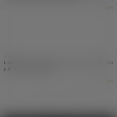
Lire la suite
02/12/0002
Loi Travail : les décrets sur le temps de travail ont été
publiés | Dossier Familial
Lire la suite
...
<<
<
43
44
45
46
47
48
49
>
>>