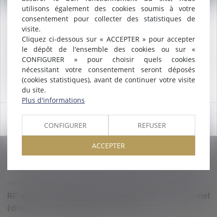
utilisons également des cookies soumis à votre
consentement pour collecter des statistiques de
Nous sommes heureux de vous annoncer que nous formons
visite.
désormais une
SELARL INTER-BARREAUX.
19/01/2017
Cliquez ci-dessous sur « ACCEPTER » pour accepter
Maître
ALCALDE
, du cabinet de Nîmes, est inscrite au barreau
Restructuration des branches professionnelles : un
le dépôt de l'ensemble des cookies ou sur «
de
Montpellier
.
arrêté « fusionne » 9 conventions collectives - RF
CONFIGURER » pour choisir quels cookies
Nous pouvons désormais défendre vos intérêts avec le même
nécessitant votre consentement seront déposés
SOCIAL
engagement dans le ressort de la
COUR D'APPEL DE
(cookies statistiques), avant de continuer votre visite
MONTPELLIER
.
du site.
Lire la suite
Plus d'informations
OK
CONFIGURER
REFUSER
ACCEPTER
19/10/2016
RF social : l'information sur la gestion du personnel
(droit du travail, déclaration sociale...)