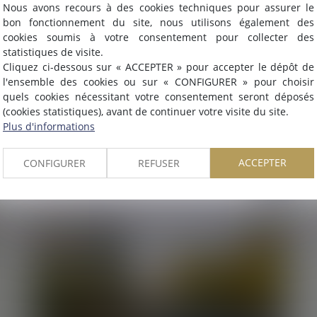
Nous avons recours à des cookies techniques pour assurer le
Nous sommes heureux de vous annoncer que nous formons
bon fonctionnement du site, nous utilisons également des
désormais une
SELARL INTER-BARREAUX.
cookies soumis à votre consentement pour collecter des
Maître
ALCALDE
, du cabinet de Nîmes, est inscrite au barrea
statistiques de visite.
01/09/2020
de
Montpellier
.
Cliquez ci-dessous sur « ACCEPTER » pour accepter le dépôt de
Covid-19 et contrôle de l'activité partielle :
Nous pouvons désormais défendre vos intérêts avec le même
l'ensemble des cookies ou sur « CONFIGURER » pour choisir
engagement dans le ressort de la
COUR D'APPEL DE
quelles sont les fraudes recherchées ?
quels cookies nécessitant votre consentement seront déposés
(cookies statistiques), avant de continuer votre visite du site.
MONTPELLIER
.
Plus d'informations
Lire la suite
ACCEPTER
CONFIGURER
REFUSER
OK