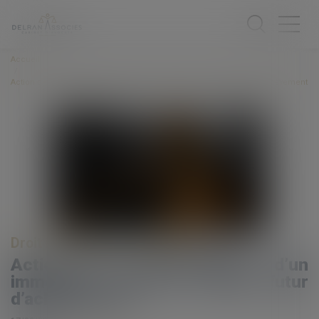
Accueil
Action des copropriétaires d’un immeuble vendu en l’état futur d’achèvement
Droit immobilier
/
Copropriété
Action des copropriétaires d’un
immeuble vendu en l’état futur
d’achèvement