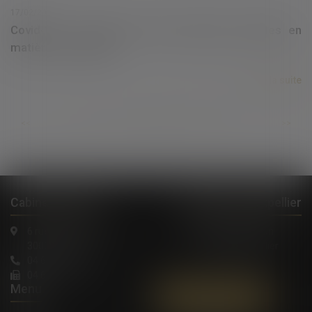
17/02/2021
Covid-19 : le point sur deux mesures sociales en
matière de maladie
Lire la suite
...
...
<<
<
415
416
417
418
419
420
421
>
>>
Cabinet à Nîmes
Cabinet à Montpellier
6 rue Saint Thomas
1, Rue de Verdun
30000 Nîmes
34000 Montpellier
04 66 36 11 34
04 66 21 39 41
Menu
Contactez-nous