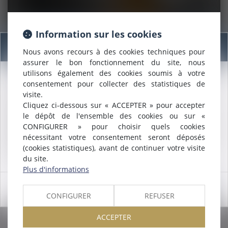
Information sur les cookies
17/02/2021
Information
Action des copropriétaires d’un immeuble vendu en
Nous avons recours à des cookies techniques pour
l’état futur d’achèvement
assurer le bon fonctionnement du site, nous
utilisons également des cookies soumis à votre
Lire la suite
consentement pour collecter des statistiques de
Nous sommes heureux de vous annoncer que nous formons
visite.
désormais une
SELARL INTER-BARREAUX.
Cliquez ci-dessous sur « ACCEPTER » pour accepter
Maître
ALCALDE
, du cabinet de Nîmes, est inscrite au barreau
le dépôt de l'ensemble des cookies ou sur «
de
Montpellier
.
CONFIGURER » pour choisir quels cookies
Nous pouvons désormais défendre vos intérêts avec le même
nécessitant votre consentement seront déposés
engagement dans le ressort de la
COUR D'APPEL DE
(cookies statistiques), avant de continuer votre visite
MONTPELLIER
.
du site.
Plus d'informations
17/02/2021
Division des dettes successorales vs indivisibilité de
OK
CONFIGURER
REFUSER
la demande en partage judiciaire
ACCEPTER
Lire la suite