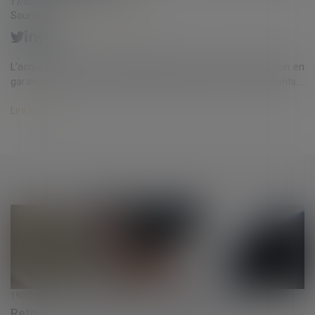
17/02/2021
Source :
www.labase-lextenso.fr
L’acquéreur d'un immeuble bénéficie du concours de l’action en
garantie décennale et de celle en réparation des vices apparents...
Lire la suite
19/02/2021
Retour sur la notion de taux effectif global