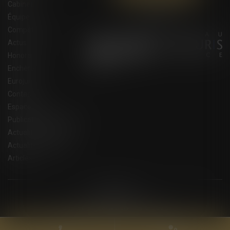
Cabinet
Équipe
Compétences
Actus
Honoraires
Enchères
Eurojuris
Contact
Espace client
Publications du cabinet
Actualités juridiques
Actualités eurojuris
Articles
Plan du site
Mentions légales
Septeo Digital & Services © 2023