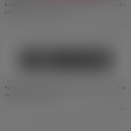
Abandon de poste : comment résister ? quelles
solutions pour l'employeur ?
Lire la suite
01/10/2021
Bail commercial : Indemnisation de la perte du droit au
maintien dans les lieux
Lire la suite
...
...
<<
<
354
355
356
357
358
359
360
>
>>