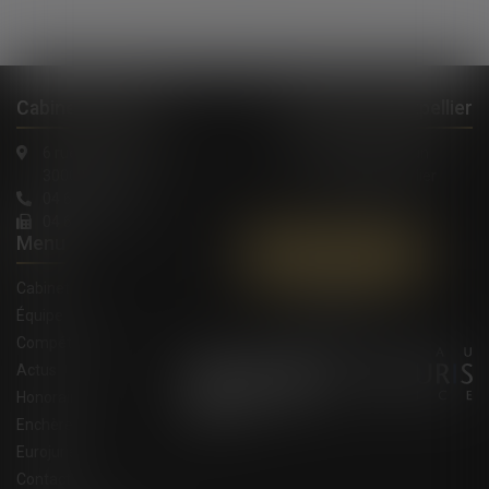
Cabinet à Nîmes
Cabinet à Montpellier
6 rue Saint Thomas
1, Rue de Verdun
30000 Nîmes
34000 Montpellier
04 66 36 11 34
04 66 21 39 41
Menu
Contactez-nous
Cabinet
Équipe
Compétences
Actus
Honoraires
Enchères
Eurojuris
Contact