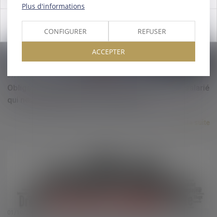
Plus d'informations
OK
CONFIGURER
REFUSER
ACCEPTER
01/10/2021
Obligation vaccinale : quelles sanctions pour le salarié
qui ne souhaite pas se faire vacciner ?
Lire la suite
01/10/2021