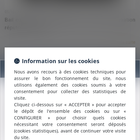
05/10/2021
Bail commercial : Divisibilité de la clause d'indexation
réputée non écrite
Lire la suite
Information sur les cookies
Information
Nous avons recours à des cookies techniques pour
assurer le bon fonctionnement du site, nous
utilisons également des cookies soumis à votre
consentement pour collecter des statistiques de
Nous sommes heureux de vous annoncer que nous formons
visite.
désormais une
SELARL INTER-BARREAUX.
04/10/2021
Cliquez ci-dessous sur « ACCEPTER » pour accepter
Maître
ALCALDE
, du cabinet de Nîmes, est inscrite au barreau
Difficultés financières : comment demander un
le dépôt de l'ensemble des cookies ou sur «
de
Montpellier
.
acompte sur salaire ?
CONFIGURER » pour choisir quels cookies
Nous pouvons désormais défendre vos intérêts avec le même
nécessitant votre consentement seront déposés
engagement dans le ressort de la
COUR D'APPEL DE
(cookies statistiques), avant de continuer votre visite
Lire la suite
MONTPELLIER
.
du site.