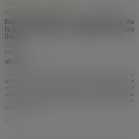
Entreprises
/
Gestion de l'entreprise
/
Construction Immobilier
Bail commercial : Indemnisation de
la perte du droit au maintien dans les
lieux
01/10/2021
Source :
www.eurojuris.fr
Par un arrêt du 17 juin 2021 n° 19-21.132, la Cour de cassation se
prononce à nouveau sur la question de l’indemnisation d’un
preneur dont le droit au maintien dans les lieux jusqu’au complet
paiement de l’indemnité d’éviction a été bafoué. Cet arrêt n’a pas
reçu les honneurs de la publication car le principe est désormais
posé depuis un arrê...
Lire la suite