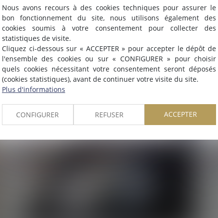
Nous avons recours à des cookies techniques pour assurer le
Nous sommes heureux de vous annoncer que nous formons
bon fonctionnement du site, nous utilisons également des
désormais une
SELARL INTER-BARREAUX.
cookies soumis à votre consentement pour collecter des
Maître
ALCALDE
, du cabinet de Nîmes, est inscrite au barrea
statistiques de visite.
de
Montpellier
.
Cliquez ci-dessous sur « ACCEPTER » pour accepter le dépôt de
Nous pouvons désormais défendre vos intérêts avec le même
30/08/2018
l'ensemble des cookies ou sur « CONFIGURER » pour choisir
engagement dans le ressort de la
COUR D'APPEL DE
quels cookies nécessitant votre consentement seront déposés
Reprise d'une photographie sur un site
(cookies statistiques), avant de continuer votre visite du site.
MONTPELLIER
.
internet et droit d'auteur
Plus d'informations
Lire la suite
ACCEPTER
CONFIGURER
REFUSER
OK