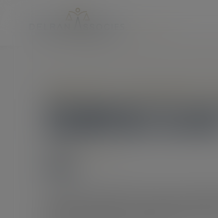
Accueil
Changement de nom des communes : la simplification 
Collectivités
/
Environnement
/
P
Changement de nom
simplification estival
31/08/2018
Source :
www.eurojuris.fr
L’on sait tout l'intérêt porté au nom des commune
d'attractivité territoriale est particulièrement si