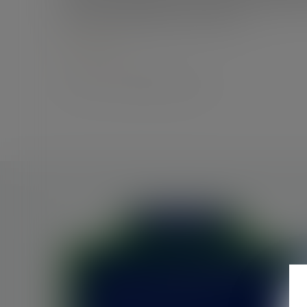
soient et quelle que soit leur taille. L'autonomi
donc l'un des paramètres, l'une des co...
Lire la suite
Auteur : DROUINEAU Thomas