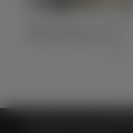
29/08/2018
Modalités d'application du droit de
préemption d'un locataire commercial
Lire la suite
Cabinet à Nîmes
Cabinet à Montpellier
6 rue Saint Thomas
1, Rue de Verdun
C