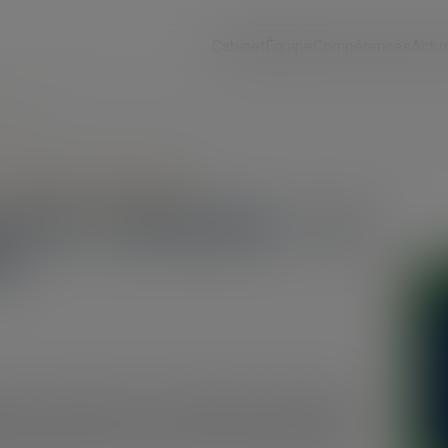
Cabinet
Équipe
Compétences
Actu
estivale
rincipes généraux
 des communes : la
e
s et la marque que cela représente. Cette logique
gnificative pour toutes les communes quelle qu’elles