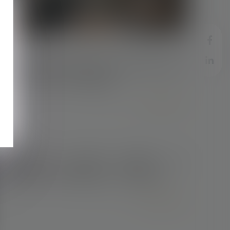
u
29/08/2018
Un manager licencié parce qu'il était trop
«familier» avec ses équipes
Lire la suite
28/08/2018
L'entreprise peut-elle exploiter les
créations de ses salariés ? - Les Echos
Lire la suite