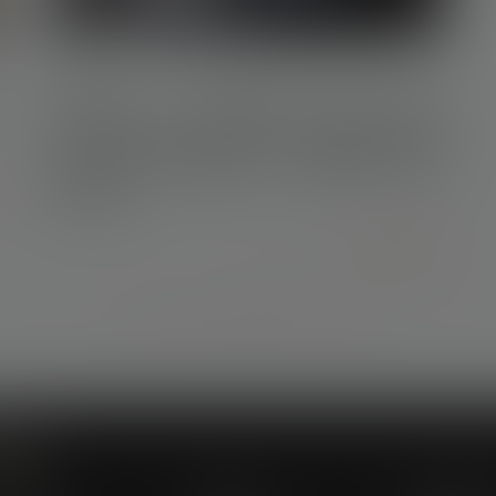
28/08/2018
L’action en décharge d’une dette
successorale relève de la compétence du
juge de la succession - Éditions Francis
Lefebvre
Lire la suite
...
...
<<
<
681
682
683
684
685
686
687
>
>>
Menu
abinet
Équipe
Compéten