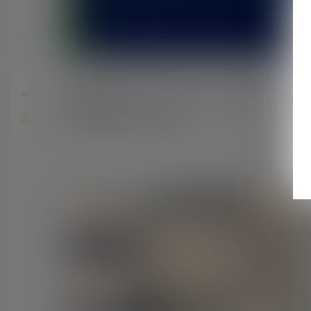
31/08/2018
Changement de nom des communes : la
simplification estivale
Lire la suite