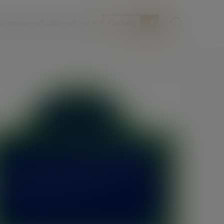
s
Honoraires
Enchères
Eurojuris
Contact