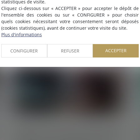
statistiques de visite.
de
Montpellier
.
Mariage sous communauté : confiscation
Cliquez ci-dessous sur « ACCEPTER » pour accepter le dépôt de
Nous pouvons désormais défendre vos intérêts avec le même
l'ensemble des cookies ou sur « CONFIGURER » pour choisir
possible d’un bien commun en valeur
engagement dans le ressort de la
COUR D'APPEL DE
quels cookies nécessitant votre consentement seront déposés
(cookies statistiques), avant de continuer votre visite du site.
MONTPELLIER
.
Lire la suite
Plus d'informations
ACCEPTER
CONFIGURER
REFUSER
OK
22/04/2025
Contrats de location avec option d’achat :