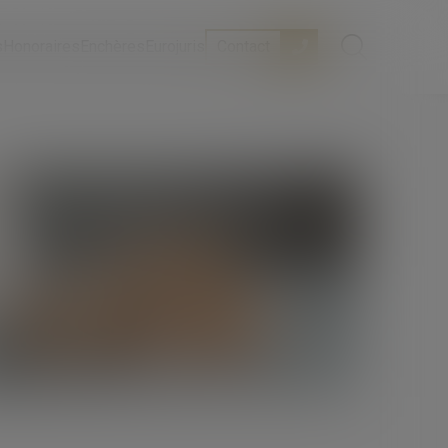
s
Honoraires
Enchères
Eurojuris
Contact