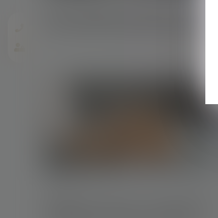
Pas de préjudice commercial lorsque le
concurrent n’a subi ni perte ni gain manqué
Lire la suite
22/04/2025
Clause de non-recours : pas d’exonération