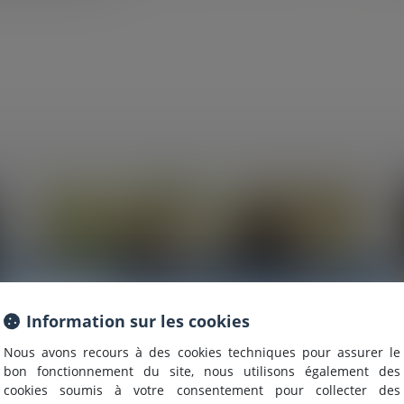
Information
Information sur les cookies
Nous avons recours à des cookies techniques pour assurer le
Nous sommes heureux de vous annoncer que nous formons
bon fonctionnement du site, nous utilisons également des
désormais une
SELARL INTER-BARREAUX.
cookies soumis à votre consentement pour collecter des
Maître
ALCALDE
, du cabinet de Nîmes, est inscrite au barrea
23/04/2025