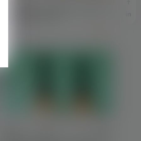
Allégements de cotisations patronales en
2025 : précisions utiles !
Lire la suite
18/04/2025
Rupture brutale des relations