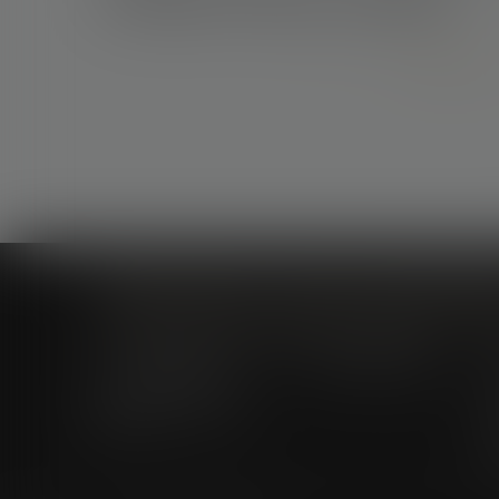
de l’obligation de délivrance du bailleur
Lire la suite
Cabinet à Nîmes
Cabinet à Montpellier
6 rue Saint Thomas
1, Rue de Verdun
C
30000 Nîmes
34000 Montpellier
A
04 66 36 11 34
E
04 66 21 39 41
P
A