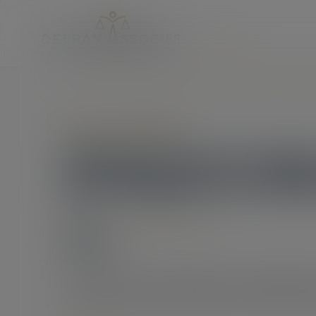
Accueil
Clause de non-recours : pas d’exonération de l’obligati
Droit immobilier
Clause de non-recour
de l’obligation de dél
22/04/2025
Source :
www.lemag-juridique.com
Le bailleur ne peut s’exonérer de son obligation 
Code civil, au moyen d’une clause de non-recours ins