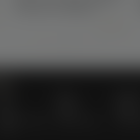
focus sur les clauses abusives et
l’information du consommateur
Lire la suite
...
...
<<
<
67
68
69
70
71
72
73
>
>>
Menu
abinet
Équipe
Compéten
ctus
Honoraires
Enchères
urojuris
Contact
Espace cli
ublications du cabinet
Actualités juridiques
Actualités 
rticles