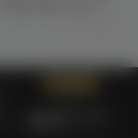
commerciales établies : précisions sur
l’appréciation du préavis de rupture
Lire la suite
Contactez-nous
ces
ent
eurojuris