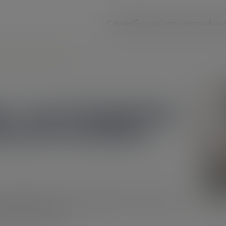
Cabinet
Équipe
Compétences
Actu
on de délivrance du bailleur
s : pas d’exonération
ivrance du bailleur
de délivrance, prévue aux articles 1719 et 1720 du
érée dans le bail...