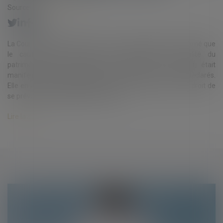
Source :
www.eurojuris.fr
La Cour de cassation dans un arrêt du 25 mars 2020 a estimé que
le cautionnement souscrit, qui représentait la totalité du
patrimoine et trois années de revenus de la caution, était
manifestement disproportionné à ses biens et revenus déclarés.
Elle en a déduit que la banque devait être déchue de son droit de
se prévaloir de l’engagement de caut...
Lire la suite