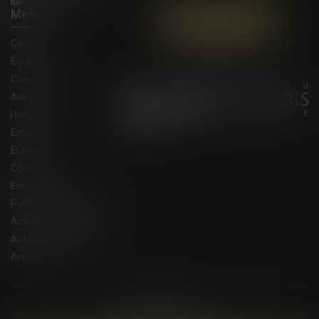
Menu
Contactez-nous
Cabinet
Équipe
Compétences
Actus
Honoraires
Enchères
Eurojuris
Contact
Espace client
Publications du cabinet
Actualités juridiques
Actualités eurojuris
Articles
Plan du site
Mentions légales