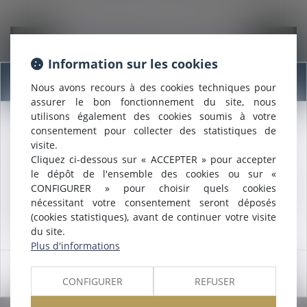
Information sur les cookies
Information
Nous avons recours à des cookies techniques pour
assurer le bon fonctionnement du site, nous
utilisons également des cookies soumis à votre
20/07/2020
consentement pour collecter des statistiques de
Fonctionnement du chômage après une démission ?
Nous sommes heureux de vous annoncer que nous formons
visite.
désormais une
SELARL INTER-BARREAUX.
Cliquez ci-dessous sur « ACCEPTER » pour accepter
Maître
ALCALDE
, du cabinet de Nîmes, est inscrite au barreau
Lire la suite
le dépôt de l'ensemble des cookies ou sur «
de
Montpellier
.
CONFIGURER » pour choisir quels cookies
Nous pouvons désormais défendre vos intérêts avec le même
nécessitant votre consentement seront déposés
engagement dans le ressort de la
COUR D'APPEL DE
(cookies statistiques), avant de continuer votre visite
MONTPELLIER
.
du site.
Plus d'informations
OK
CONFIGURER
REFUSER
17/07/2020