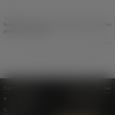
16/07/2020
Déclaration de succession : l’administration fiscale fait
preuve de mansuétude
Lire la suite
...
...
<<
<
470
471
472
473
474
475
476
>
>>
Cabinet à Nîmes
Cabinet à Montpellier
6 rue Saint Thomas
1, Rue de Verdun
30000 Nîmes
34000 Montpellier
04 66 36 11 34
04 66 21 39 41