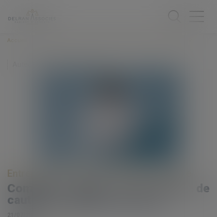
Accueil
Comment savoir si un acte de caution est disproportionné ?
Auteur : Delahousse Christophe
Entreprises
/
Finances
/
Banque et finance
Comment savoir si un acte de
caution est disproportionné ?
21/07/2020