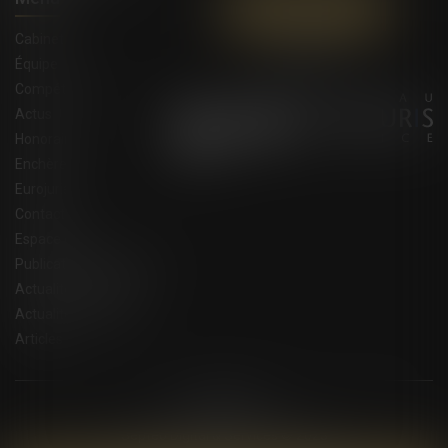
Contactez-nous
Cabinet
Équipe
Compétences
Actus
Honoraires
Enchères
Eurojuris
Contact
Espace client
Publications du cabinet
Actualités juridiques
Actualités eurojuris
Articles
Plan du site
Mentions légales
Septeo Digital & Services © 2023