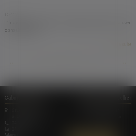
17/03/2021
L’indemnité d’éviction en question devant le Conseil
constitutionnel
Lire la suite
...
...
<<
<
407
408
409
410
411
412
413
>
>>
Cabinet à Nîmes
Cabinet à Montpellier
6 rue Saint Thomas
1, Rue de Verdun
30000 Nîmes
34000 Montpellier
04 66 36 11 34
04 66 21 39 41
Menu