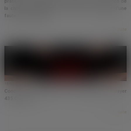
praticien à la réunion de conciliation et à l'audience de
la chambre disciplinaire n'est pas constitutive d'une
faute déontologique
Lire la suite
18/03/2021
Concurrence: une filiale de Vinci condamnée à payer
435 000 euros
Lire la suite