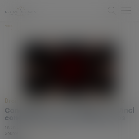
Accueil
Concurrence: une filiale de Vinci condamnée à payer 435 000 euros
Droit commercial
/
Droit de la concurrence
Concurrence: une filiale de Vinci
condamnée à payer 435 000 euros
18/03/2021
Source :
www.batirama.com