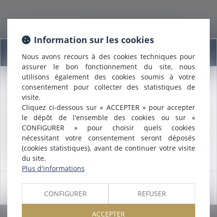
Information sur les cookies
Information
Nous avons recours à des cookies techniques pour
18/03/2021
assurer le bon fonctionnement du site, nous
L’assurance dommages ouvrage du logement
utilisons également des cookies soumis à votre
consentement pour collecter des statistiques de
Nous sommes heureux de vous annoncer que nous formons
Lire la suite
visite.
désormais une
SELARL INTER-BARREAUX.
Cliquez ci-dessous sur « ACCEPTER » pour accepter
Maître
ALCALDE
, du cabinet de Nîmes, est inscrite au barreau
le dépôt de l'ensemble des cookies ou sur «
de
Montpellier
.
CONFIGURER » pour choisir quels cookies
Nous pouvons désormais défendre vos intérêts avec le même
nécessitant votre consentement seront déposés
engagement dans le ressort de la
COUR D'APPEL DE
(cookies statistiques), avant de continuer votre visite
MONTPELLIER
.
du site.
Plus d'informations
18/03/2021
OK
CONFIGURER
REFUSER
La preuve d’une donation implique que soit
caractérisée l’intention libérale du disposant
ACCEPTER