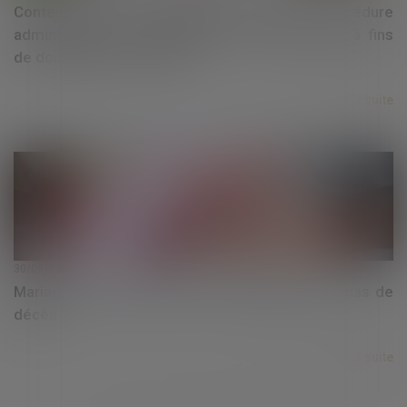
Contentieux déontologique des médecins : procédure
administrative et recevabilité des conclusions à fins
de dommages et intérêts
Lire la suite
30/09/2021
Mariage, pacs, union libre: les différences en cas de
décès
Lire la suite