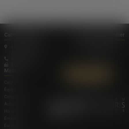
...
...
<<
<
355
356
357
358
359
360
361
>
>>
Cabinet à Nîmes
Cabinet à Montpellier
6 rue Saint Thomas
1, Rue de Verdun
30000 Nîmes
34000 Montpellier
04 66 36 11 34
04 66 21 39 41
Menu
Contactez-nous
Cabinet
Équipe
Compétences
Actus
Honoraires
Enchères
Eurojuris