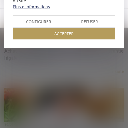
du site.
Plus d'informations
OK
CONFIGURER
REFUSER
ACCEPTER
30/09/2021
Achat d'un produit : comment s'applique la garantie
légale de conformité ?
Lire la suite
30/09/2021