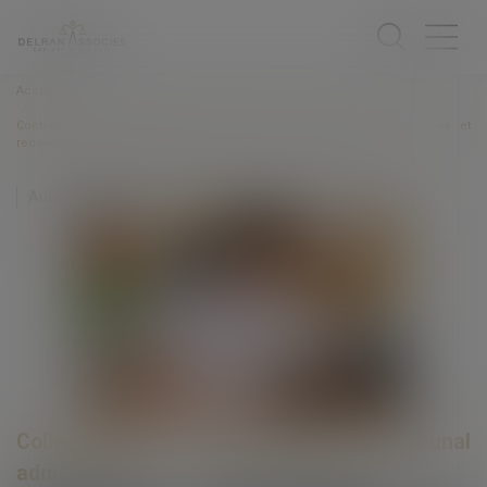
Accueil
Contentieux déontologique des médecins : procédure administrative et
recevabilité des conclusions à fins de dommages et intérêts
Auteur : PORCHET Thomas
Collectivités
/
Contentieux
/
Tribunal
administratif/ Procédure administrative