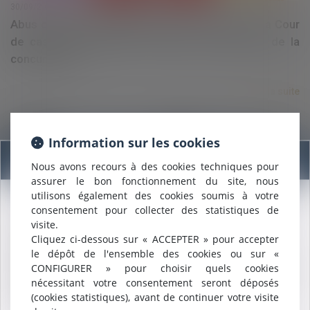
30/09/2021
Abus de position dominante et prix excessifs : la Cour
de cassation invalide la doctrine de l’Autorité de la
concurrence
Lire la suite
Information sur les cookies
Information
Nous avons recours à des cookies techniques pour
assurer le bon fonctionnement du site, nous
utilisons également des cookies soumis à votre
consentement pour collecter des statistiques de
Nous sommes heureux de vous annoncer que nous formons
30/09/2021
visite.
désormais une
SELARL INTER-BARREAUX.
Pas de restitution des honoraires de l’architecte en
Cliquez ci-dessous sur « ACCEPTER » pour accepter
Maître
ALCALDE
, du cabinet de Nîmes, est inscrite au barreau
le dépôt de l'ensemble des cookies ou sur «
cas de résiliation judiciaire du contrat
de
Montpellier
.
CONFIGURER » pour choisir quels cookies
Nous pouvons désormais défendre vos intérêts avec le même
nécessitant votre consentement seront déposés
engagement dans le ressort de la
COUR D'APPEL DE
Lire la suite
(cookies statistiques), avant de continuer votre visite
MONTPELLIER
.