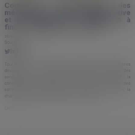
Contentieux déontologique des
médecins : procédure administrative
et recevabilité des conclusions à
fins de dommages et intérêts
30/09/2021
Source :
www.eurojuris.fr
Tout d’abord, il est de jurisprudence constante que les chambres
disciplinaires ne sont pas compétentes pour connaître des
conclusions par lesquelles les plaignants sollicitent la
condamnation du praticien mis en cause à leur verser des
sommes au titre de dommages et intérêts. Par exemple, la
chambre disciplinaire nationale de l’ordre des médec...
Lire la suite