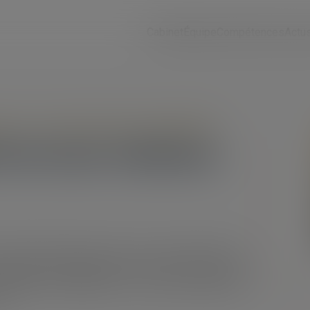
Cabinet
Équipe
Compétences
Actu
ise
/
Construction Immobilier
on de sous-traitance
18 janvier 2024 (Cass, 3ème civ, 18 janvier 2024, n°
occasion de rappeler les contours de la notion de
é EXPANSIEL PROMOTION et la société VALOPHIS
...