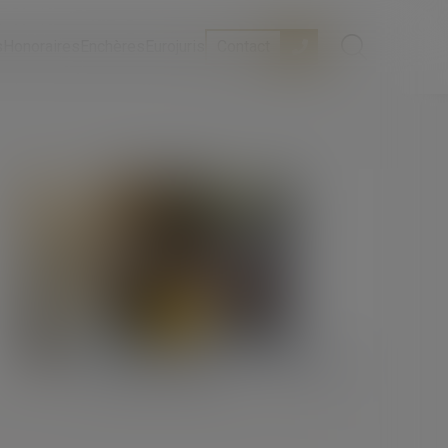
s
Honoraires
Enchères
Eurojuris
Contact