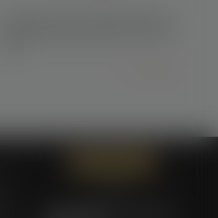
20/02/2024
Le respect du droit à l’image des enfants :
quels sont les apports de la loi du 19 février
2024 ?
Lire la suite
Contactez-nous
ces
ent