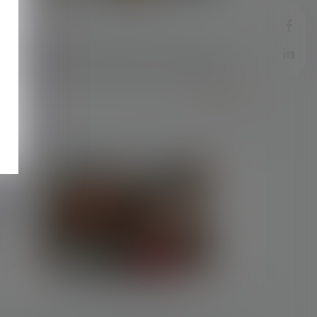
u
21/02/2024
Définition de la notion de sous-traitance
Lire la suite