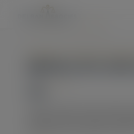
Accueil
Définition de la notion de sous-traitance
Entreprises
/
Gestion de l'entrepr
Définition de la noti
21/02/2024
Source :
www.eurojuris.fr
L’arrêt qui a été rendu par la Cour de cassation le 
22-20.995 ; 22-22.224 ; 22-22.302) est une bonne 
sous-traitance. Dans cette espèce, la sociét
avaient confié des travaux de démolition et de terras