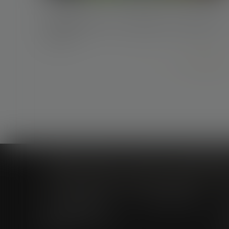
21/02/2024
Droit d’accès aux origines de l’enfant né
sous X
Lire la suite
Cabinet à Nîmes
Cabinet à Montpellier
6 rue Saint Thomas
1, Rue de Verdun
C
30000 Nîmes
34000 Montpellier
A
04 66 36 11 34
E
04 66 21 39 41