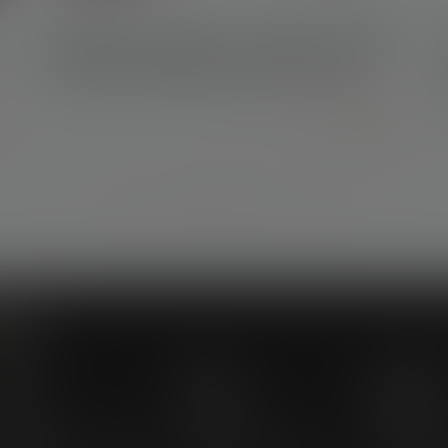
21/02/2024
Passoires thermiques : l'exécutif s'attaque
aux DPE tronqués des petites surfaces
Lire la suite
...
...
<<
<
157
158
159
160
161
162
163
>
>>
Menu
abinet
Équipe
Compéten
ctus
Honoraires
Enchères
urojuris
Contact
Espace cli