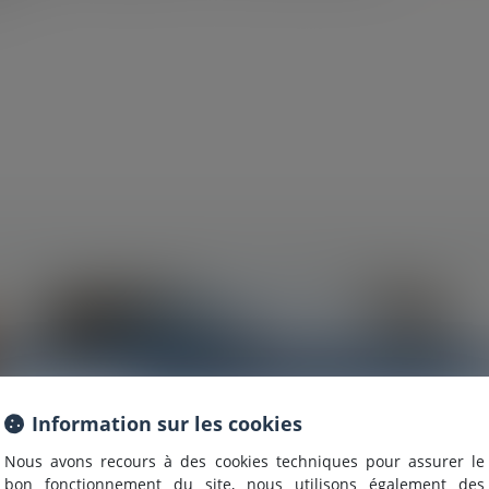
Information
Information sur les cookies
Nous avons recours à des cookies techniques pour assurer le
Nous sommes heureux de vous annoncer que nous formons
bon fonctionnement du site, nous utilisons également des