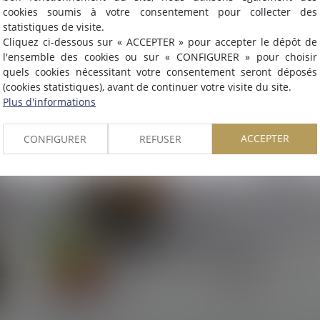
désormais une
SELARL INTER-BARREAUX.
cookies soumis à votre consentement pour collecter des
Maître
ALCALDE
, du cabinet de Nîmes, est inscrite au barrea
statistiques de visite.
de
Montpellier
.
Cliquez ci-dessous sur « ACCEPTER » pour accepter le dépôt de
21/02/2024
Nous pouvons désormais défendre vos intérêts avec le même
l'ensemble des cookies ou sur « CONFIGURER » pour choisir
Bercy annonce deux mesures de soutien
engagement dans le ressort de la
COUR D'APPEL DE
quels cookies nécessitant votre consentement seront déposés
aux entreprises de la construction
(cookies statistiques), avant de continuer votre visite du site.
MONTPELLIER
.
Plus d'informations
Lire la suite
ACCEPTER
CONFIGURER
REFUSER
OK