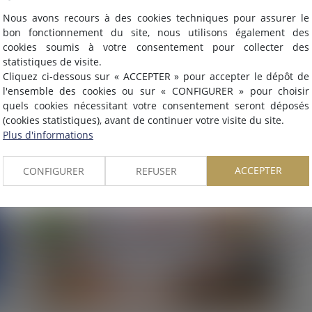
Nous avons recours à des cookies techniques pour assurer le
Nous sommes heureux de vous annoncer que nous formons
25/05/2021
bon fonctionnement du site, nous utilisons également des
désormais une
SELARL INTER-BARREAUX.
De quelle manière un médecin conseil doit-il
cookies soumis à votre consentement pour collecter des
Maître
ALCALDE
, du cabinet de Nîmes, est inscrite au barrea
statistiques de visite.
déterminer la rémunération de ses
de
Montpellier
.
Cliquez ci-dessous sur « ACCEPTER » pour accepter le dépôt de
prestations ?
Nous pouvons désormais défendre vos intérêts avec le même
l'ensemble des cookies ou sur « CONFIGURER » pour choisir
engagement dans le ressort de la
COUR D'APPEL DE
quels cookies nécessitant votre consentement seront déposés
Lire la suite
(cookies statistiques), avant de continuer votre visite du site.
MONTPELLIER
.
Plus d'informations
ACCEPTER
CONFIGURER
REFUSER
OK