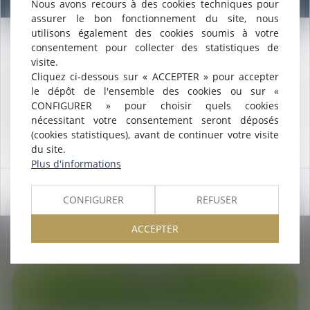
Nous avons recours à des cookies techniques pour
assurer le bon fonctionnement du site, nous
utilisons également des cookies soumis à votre
consentement pour collecter des statistiques de
Nous sommes heureux de vous annoncer que nous formons
visite.
désormais une
SELARL INTER-BARREAUX.
Cliquez ci-dessous sur « ACCEPTER » pour accepter
Maître
ALCALDE
, du cabinet de Nîmes, est inscrite au barreau
le dépôt de l'ensemble des cookies ou sur «
de
Montpellier
.
CONFIGURER » pour choisir quels cookies
Nous pouvons désormais défendre vos intérêts avec le même
nécessitant votre consentement seront déposés
engagement dans le ressort de la
COUR D'APPEL DE
03/01/2018
(cookies statistiques), avant de continuer votre visite
MONTPELLIER
.
La pension alimentaire versée à sa fille n’était pas une
du site.
donation | SOS conso
Plus d'informations
OK
Lire la suite
CONFIGURER
REFUSER
ACCEPTER