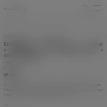
Accueil
Enquête ouverte pour « obsolescence programmée » contre Epson
Droit de la consommation
Enquête ouverte pour
« obsolescence programmée »
contre Epson
04/01/2018
Source :
www.lemonde.fr
Une association de défense des consommateurs accuse
l’entreprise de « programmer » la durée de vie des cartouches
d’encre et a, en conséquence, déposé plainte...
Lire la suite