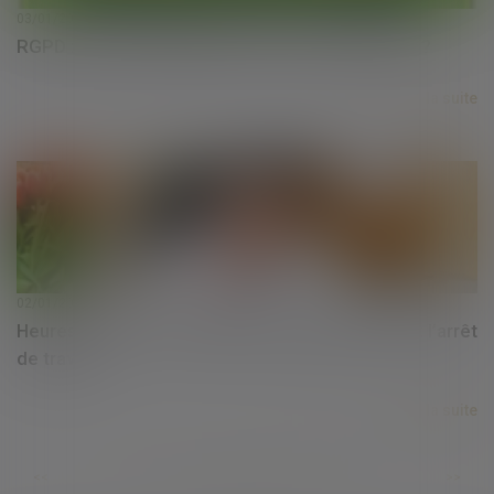
03/01/2018
RGPD : Quelles obligations pour les entreprises ?
Lire la suite
02/01/2018
Heures de sortie et activités du salarié pendant l’arrêt
de travail
Lire la suite
...
...
<<
<
751
752
753
754
755
756
757
>
>>