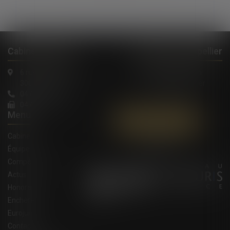
Cabinet à Nîmes
Cabinet à Montpellier
6 rue Saint Thomas
1, Rue de Verdun
30000 Nîmes
34000 Montpellier
04 66 36 11 34
04 66 21 39 41
Menu
Contactez-nous
Cabinet
Équipe
Compétences
Actus
Honoraires
Enchères
Eurojuris
Contact