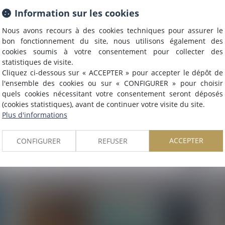
Information sur les cookies
Nous avons recours à des cookies techniques pour assurer le
Nous sommes heureux de vous annoncer que nous formons
bon fonctionnement du site, nous utilisons également des
désormais une
SELARL INTER-BARREAUX.
cookies soumis à votre consentement pour collecter des
Maître
ALCALDE
, du cabinet de Nîmes, est inscrite au barrea
statistiques de visite.
de
Montpellier
.
Cliquez ci-dessous sur « ACCEPTER » pour accepter le dépôt de
Nous pouvons désormais défendre vos intérêts avec le même
l'ensemble des cookies ou sur « CONFIGURER » pour choisir
engagement dans le ressort de la
COUR D'APPEL DE
quels cookies nécessitant votre consentement seront déposés
16/08/2018
(cookies statistiques), avant de continuer votre visite du site.
MONTPELLIER
.
L'expulsion du domaine public en présence
Plus d'informations
d'un bail commercial
ACCEPTER
CONFIGURER
REFUSER
OK
Lire la suite