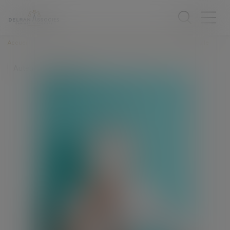
Accueil
Un forfait annuel en jours n'est pas synonyme de liberté totale
Auteur : NIGON Audrey