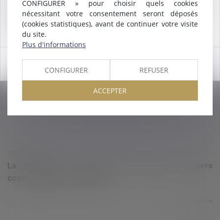
CONFIGURER » pour choisir quels cookies
Nous pouvons désormais défendre vos intérêts avec le même
nécessitant votre consentement seront déposés
engagement dans le ressort de la
COUR D'APPEL DE
(cookies statistiques), avant de continuer votre visite
MONTPELLIER
.
13/04/2022
du site.
Concubinage
Plus d'informations
Lire la suite
OK
CONFIGURER
REFUSER
ACCEPTER
12/04/2022
La formule de calcul de l'indice des loyers
commerciaux est modifiée
Lire la suite