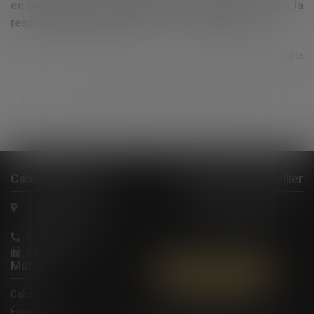
en cas de vente non réalisée : Un combat qui dure « la
responsabilité délictuelle » VS « la loi Hoguet »
Lire la suite
...
...
<<
<
307
308
309
310
311
312
313
>
>>
Cabinet à Nîmes
Cabinet à Montpellier
6 rue Saint Thomas
1, Rue de Verdun
30000 Nîmes
34000 Montpellier
04 66 36 11 34
04 66 21 39 41
Menu
Contactez-nous
Cabinet
Équipe