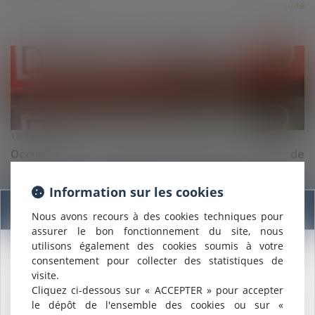
Lire la suite
13/04/2022
Occupation du domaine public et frais de
déplacement des réseaux : la décision du 31 mars
2022
Information sur les cookies
Information
Nous avons recours à des cookies techniques pour
Lire la suite
assurer le bon fonctionnement du site, nous
utilisons également des cookies soumis à votre
consentement pour collecter des statistiques de
Nous sommes heureux de vous annoncer que nous formons
visite.
désormais une
SELARL INTER-BARREAUX.
Cliquez ci-dessous sur « ACCEPTER » pour accepter
Maître
ALCALDE
, du cabinet de Nîmes, est inscrite au barreau
le dépôt de l'ensemble des cookies ou sur «
de
Montpellier
.