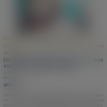
Particuliers
/
Emploi
/
Contrat de travail
Entreprises
/
Ressources humaines
/
Temps
de travail
Un forfait annuel en jours n'est pas
synonyme de liberté totale
13/04/2022
Source :
www.eurojuris.fr
L’article L.3121-58 du Code du travail dispose : Peuvent conclure
une convention individuelle de forfait en jours sur l'année, dans la
limite du nombre de jours fixé en application du 3° du I de l'article L.