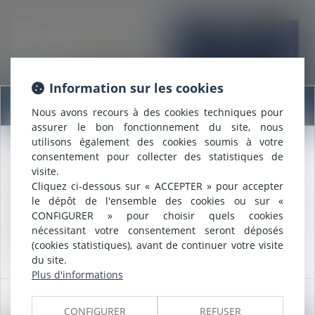
Information sur les cookies
Information
01/04/2025
Nous avons recours à des cookies techniques pour
assurer le bon fonctionnement du site, nous
Créance et convention de trésorerie : pas de
utilisons également des cookies soumis à votre
transmission automatique de dettes entre sociétés
consentement pour collecter des statistiques de
Nous sommes heureux de vous annoncer que nous formons
d’un même groupe
visite.
désormais une
SELARL INTER-BARREAUX.
Cliquez ci-dessous sur « ACCEPTER » pour accepter
Maître
ALCALDE
, du cabinet de Nîmes, est inscrite au barreau
Lire la suite
le dépôt de l'ensemble des cookies ou sur «
de
Montpellier
.
CONFIGURER » pour choisir quels cookies
Nous pouvons désormais défendre vos intérêts avec le même
nécessitant votre consentement seront déposés
engagement dans le ressort de la
COUR D'APPEL DE
(cookies statistiques), avant de continuer votre visite
MONTPELLIER
.
du site.
Plus d'informations
OK
CONFIGURER
REFUSER