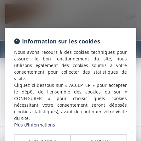
Information sur les cookies
02/06/2020
Information
Nous avons recours à des cookies techniques pour
Funérailles: qui décide de l'organisation en cas de
assurer le bon fonctionnement du site, nous
désaccord ?
utilisons également des cookies soumis à votre
consentement pour collecter des statistiques de
Nous sommes heureux de vous annoncer que nous formons
Lire la suite
visite.
désormais une
SELARL INTER-BARREAUX.
Cliquez ci-dessous sur « ACCEPTER » pour accepter
Maître
ALCALDE
, du cabinet de Nîmes, est inscrite au barreau
le dépôt de l'ensemble des cookies ou sur «
de
Montpellier
.
CONFIGURER » pour choisir quels cookies
Nous pouvons désormais défendre vos intérêts avec le même
nécessitant votre consentement seront déposés
engagement dans le ressort de la
COUR D'APPEL DE
(cookies statistiques), avant de continuer votre visite
MONTPELLIER
.
du site.
Plus d'informations
29/05/2020
OK