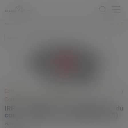
Accueil
IRP : délais de consultation du comité social et économique (CSE)
Auteur : ROUX Benjamin
Entreprises
/
Gestion de l'entreprise
/
Communication et vie sociale
IRP : délais de consultation du
comité social et économique (CSE)
29/09/2020