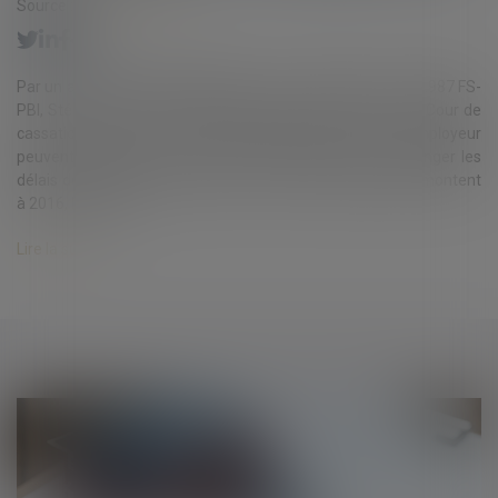
Source :
www.eurojuris.fr
Par un arrêt du 8 juillet 2020 (Cass. soc. 8-7-2020 n° 19-10.987 FS-
PBI, Sté Lur Berri c/ Sté Syndex), la chambre sociale de la Cour de
cassation juge que le comité d'entreprise (CE) et l’employeur
peuvent passer un accord, même informel, afin de prolonger les
délais de consultation du premier. Les faits de l’espèce remontent
à 2016, le Comit...
Lire la suite