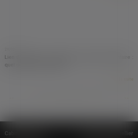
29/09/2020
Lien de filiation et demande de pension alimentaire :
quel délai de prescription ?
Lire la suite
...
...
<<
<
454
455
456
457
458
459
460
>
>>
Cabinet à Nîmes
Cabinet à Montpellier