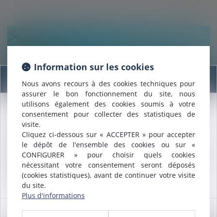
Information sur les cookies
Information
Nous avons recours à des cookies techniques pour
29/09/2020
assurer le bon fonctionnement du site, nous
La répartition des charges peut différer de celle des
utilisons également des cookies soumis à votre
quotes-parts de parties communes
consentement pour collecter des statistiques de
Nous sommes heureux de vous annoncer que nous formons
visite.
désormais une
SELARL INTER-BARREAUX.
Cliquez ci-dessous sur « ACCEPTER » pour accepter
Maître
ALCALDE
, du cabinet de Nîmes, est inscrite au barreau
Lire la suite
le dépôt de l'ensemble des cookies ou sur «
de
Montpellier
.
CONFIGURER » pour choisir quels cookies
Nous pouvons désormais défendre vos intérêts avec le même
nécessitant votre consentement seront déposés
engagement dans le ressort de la
COUR D'APPEL DE
(cookies statistiques), avant de continuer votre visite
MONTPELLIER
.
du site.
Plus d'informations
OK