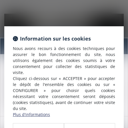
Information sur les cookies
Information
Nous avons recours à des cookies techniques pour
21/06/2022
assurer le bon fonctionnement du site, nous
La soustraction de mineur par ascendant au carrefour
utilisons également des cookies soumis à votre
des droits pénal et international privé
consentement pour collecter des statistiques de
Nous sommes heureux de vous annoncer que nous formons
visite.
désormais une
SELARL INTER-BARREAUX.
Cliquez ci-dessous sur « ACCEPTER » pour accepter
Lire la suite
Maître
ALCALDE
, du cabinet de Nîmes, est inscrite au barreau
le dépôt de l'ensemble des cookies ou sur «
de
Montpellier
.
CONFIGURER » pour choisir quels cookies
Nous pouvons désormais défendre vos intérêts avec le même
nécessitant votre consentement seront déposés
engagement dans le ressort de la
COUR D'APPEL DE
(cookies statistiques), avant de continuer votre visite
MONTPELLIER
.
du site.
Plus d'informations
OK