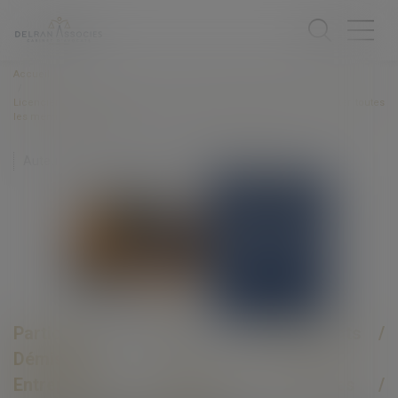
Accueil
Licenciement économique : l’offre de reclassement doit comporter toutes
les mentions légales
Auteurs : GRAS-PERSYN Eloïse, HENOT Caroline
Particuliers
/
Emploi
/
Licenciements /
Démission
Entreprises
/
Ressources humaines
/