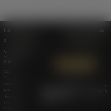
...
...
<<
<
99
100
101
102
103
104
105
>
>>
Cabinet à Nîmes
Cabinet à Montpellier
6 rue Saint Thomas
1, Rue de Verdun
30000 Nîmes
34000 Montpellier
04 66 36 11 34
04 66 21 39 41
Menu
Contactez-nous
Cabinet
Équipe
Compétences
Actus
Honoraires
Enchères
Eurojuris