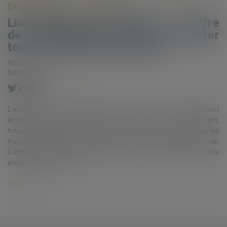
Discipline et licenciement
Licenciement économique : l’offre
de reclassement doit comporter
toutes les mentions légales
05/12/2024
Source :
www.eurojuris.fr
L’employeur qui envisage de recourir à un licenciement
économique doit, pour satisfaire à son obligation de reclassement,
transmettre au salarié concerné, une offre comportant toutes les
mentions légales édictées à l’article D. 1233-2-1 du Code du travail.
L’absence de l’une de ces mentions, loin de constituer une simple
irrégularité de procéd...
Lire la suite