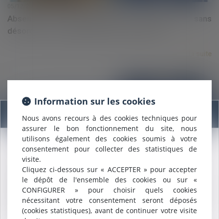
05/12/2024
Absence de responsabilité du constructeur sans
désordre, un principe qui n'est pas absolu
Lire la suite
Information sur les cookies
Information
Nous avons recours à des cookies techniques pour
assurer le bon fonctionnement du site, nous
utilisons également des cookies soumis à votre
05/12/2024
consentement pour collecter des statistiques de
Nous sommes heureux de vous annoncer que nous formons
Licenciement économique : l’offre de reclassement
visite.
désormais une
SELARL INTER-BARREAUX.
doit comporter toutes les mentions légales
Cliquez ci-dessous sur « ACCEPTER » pour accepter
Maître
ALCALDE
, du cabinet de Nîmes, est inscrite au barreau
le dépôt de l'ensemble des cookies ou sur «
de
Montpellier
.
CONFIGURER » pour choisir quels cookies
Nous pouvons désormais défendre vos intérêts avec le même
Lire la suite
nécessitant votre consentement seront déposés
engagement dans le ressort de la
COUR D'APPEL DE
(cookies statistiques), avant de continuer votre visite
MONTPELLIER
.