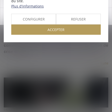
du site.
Plus d'informations
OK
CONFIGURER
REFUSER
ACCEPTER
05/12/2024
Comment l’exemple de Valence rappelle aux
communes l’importance de disposer d’une gestion de
crise efficace
Lire la suite
04/12/2024