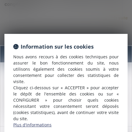
congés payés
Lire la suite
Information sur les cookies
Information
Nous avons recours à des cookies techniques pour
assurer le bon fonctionnement du site, nous
utilisons également des cookies soumis à votre
29/07/2020
consentement pour collecter des statistiques de
Nous sommes heureux de vous annoncer que nous formons
Quand un bail de courte durée se transforme en bail
visite.
désormais une
SELARL INTER-BARREAUX.
commercial
Cliquez ci-dessous sur « ACCEPTER » pour accepter
Maître
ALCALDE
, du cabinet de Nîmes, est inscrite au barreau
le dépôt de l'ensemble des cookies ou sur «
de
Montpellier
.
CONFIGURER » pour choisir quels cookies
Nous pouvons désormais défendre vos intérêts avec le même
Lire la suite
nécessitant votre consentement seront déposés
engagement dans le ressort de la
COUR D'APPEL DE
(cookies statistiques), avant de continuer votre visite
MONTPELLIER
.
du site.
Plus d'informations