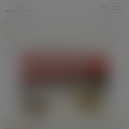
Accueil
Marchés publics : Point de départ du délai ouvert au titulaire pour transmettre
son projet de décompte final en l’absence de décision de réception
Auteurs : JAKOB Pierre, VERRIER Emile
Collectivités
/
Marchés publics
/
Contestation