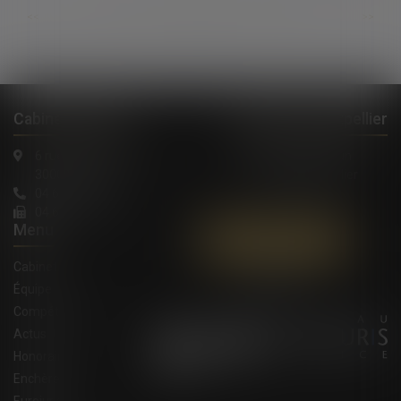
...
...
<<
<
193
194
195
196
197
198
199
>
>>
Cabinet à Nîmes
Cabinet à Montpellier
6 rue Saint Thomas
1, Rue de Verdun
30000 Nîmes
34000 Montpellier
04 66 36 11 34
04 66 21 39 41
Menu
Contactez-nous
Cabinet
Équipe
Compétences
Actus
Honoraires
Enchères