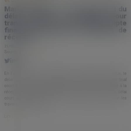
et contentieux
Marchés publics : Point de départ du
délai ouvert au titulaire pour
transmettre son projet de décompte
final en l’absence de décision de
réception
21/08/2023
Source :
www.eurojuris.fr
En l’absence de décision expresse de réception des travaux, le
délai de 30 jours pour transmettre le projet de décompte final
court à compter de la proposition du maître d’œuvre relative à la
réception. Si la proposition a été faite « sous réserve », ce délai
court à compter de la levée de ces réserves, même pour les
travaux n’ayant pas fait l...
Lire la suite