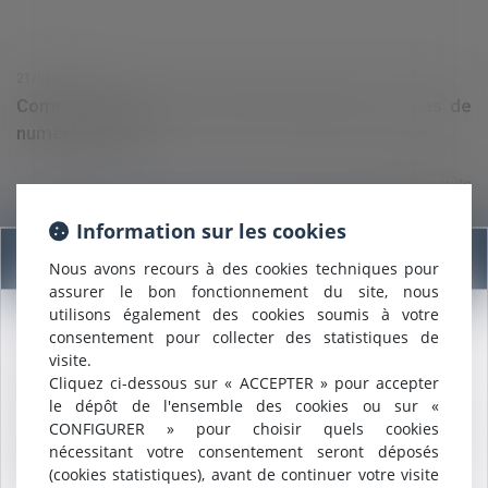
21/08/2023
Comment déclarer en DSN un salarié qui n’a pas de
numéro de SS ?
Lire la suite
Information sur les cookies
Information
Nous avons recours à des cookies techniques pour
assurer le bon fonctionnement du site, nous
utilisons également des cookies soumis à votre
consentement pour collecter des statistiques de
Nous sommes heureux de vous annoncer que nous formons
visite.
désormais une
SELARL INTER-BARREAUX.
Cliquez ci-dessous sur « ACCEPTER » pour accepter
Maître
ALCALDE
, du cabinet de Nîmes, est inscrite au barreau
21/08/2023
le dépôt de l'ensemble des cookies ou sur «
de
Montpellier
.
Marchés publics : Point de départ du délai ouvert au
CONFIGURER » pour choisir quels cookies
Nous pouvons désormais défendre vos intérêts avec le même
titulaire pour transmettre son projet de décompte
nécessitant votre consentement seront déposés
engagement dans le ressort de la
COUR D'APPEL DE
final en l’absence de décision de réception
(cookies statistiques), avant de continuer votre visite
MONTPELLIER
.