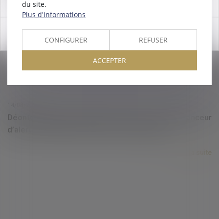
du site.
Plus d'informations
Lire la suite
OK
CONFIGURER
REFUSER
ACCEPTER
14/08/2023
Déontologie des praticiens de santé : concilier lanceur
d’alerte et rapports de bonne confraternité
Lire la suite