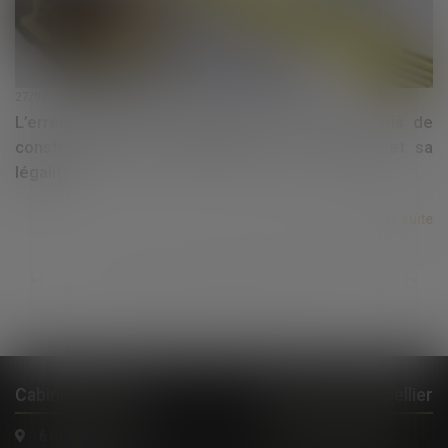
27/02/2024
L’erreur matérielle entachant l’arrêté de permis de
construire est sans incidence sur sa portée et sa
légalité
Lire la suite
...
...
<<
<
155
156
157
158
159
160
161
>
>>
Cabinet à Nîmes
Cabinet à Montpellier
6 rue Saint Thomas
1, Rue de Verdun