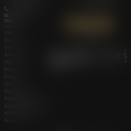
30000 Nîmes
34000 Montpellier
04 66 36 11 34
04 66 21 39 41
Menu
Contactez-nous
Cabinet
Équipe
Compétences
Actus
Honoraires
Enchères
Eurojuris
Contact
Espace client
Publications du cabinet
Actualités juridiques
Actualités eurojuris
Articles