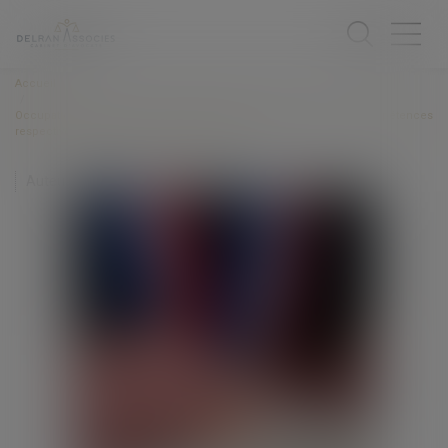
Accueil
Occupation privative du domaine public : rappel sur les compétences
respectives du maire et du conseil municipal
Auteur : VERRIER Emile