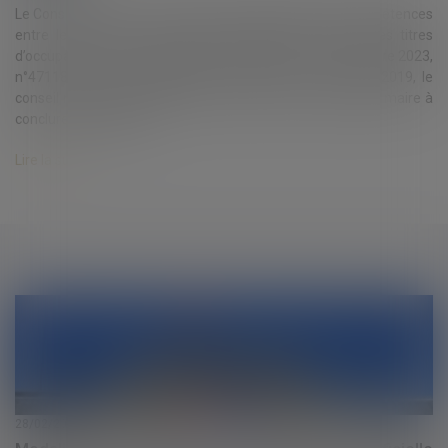
Le Conseil d’Etat est venu préciser la répartition des compétences
entre le maire et le conseil municipal pour accorder des titres
d’occupation du domaine public. Conseil d’Etat, 21 décembre 2023,
n°471189 Par une délibération en date du 16 octobre 2019, le
conseil municipal de la Commune de Clomot a autorisé le maire à
conclure une conventi...
Lire la suite
28/02/2024