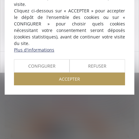
visite.
désormais une
SELARL INTER-BARREAUX.
Cliquez ci-dessous sur « ACCEPTER » pour accepter
Maître
ALCALDE
, du cabinet de Nîmes, est inscrite au barreau
le dépôt de l'ensemble des cookies ou sur «
de
Montpellier
.
CONFIGURER » pour choisir quels cookies
Nous pouvons désormais défendre vos intérêts avec le même
nécessitant votre consentement seront déposés
engagement dans le ressort de la
COUR D'APPEL DE
(cookies statistiques), avant de continuer votre visite
MONTPELLIER
.
du site.
27/02/2024
Plus d'informations
Urbanisme et prévention des incendies : un projet de
décret pris en application de la loi du 10 juillet 2023
OK
CONFIGURER
REFUSER
complète le régime des « zones de dangers »
ACCEPTER
Lire la suite