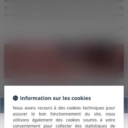
Modalités de constat d’une désaffectation artificielle
et conditions d’application de l’article L. 2141-2 du
code général de la propriété des personnes publiques
Lire la suite
28/02/2024
Occupation privative du domaine public : rappel sur les
compétences respectives du maire et du conseil
Information sur les cookies
municipal
Information
Nous avons recours à des cookies techniques pour
assurer le bon fonctionnement du site, nous
Lire la suite
utilisons également des cookies soumis à votre
consentement pour collecter des statistiques de
Nous sommes heureux de vous annoncer que nous formons