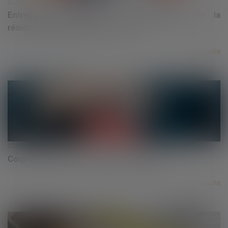
27/02/2024
Entrepreneur individuel : l’insaisissabilité de la
résidence principale a ses limites
Lire la suite
27/02/2024
Coup d’envoi pour le dispositif Bail Rénov’ !
Lire la suite