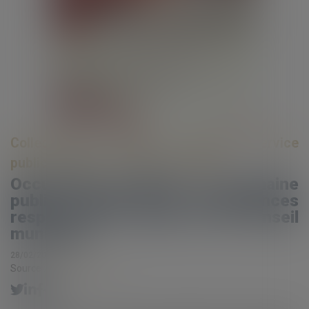
Collectivités
/
Services publics
/
Service
public / Délégation de service public
Occupation privative du domaine
public : rappel sur les compétences
respectives du maire et du conseil
municipal
28/02/2024
Source :
www.eurojuris.fr