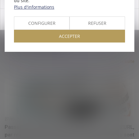
du site.
Plus d'informations
OK
CONFIGURER
REFUSER
27/05/2020
ACCEPTER
L'indemnité d'activité partielle est-elle toujours
soumise à CSG et CRDS ?
Lire la suite
27/05/2020
Passage d’une SARL ayant opté pour l’IS à une EURL,
par réunion des parts en une seule main : quelles sont