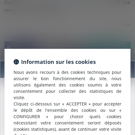
Covid-19 et télétravail : mon employeur doit-il me
rembourser certains frais ?
Lire la suite
Information sur les cookies
Information
Nous avons recours à des cookies techniques pour
assurer le bon fonctionnement du site, nous
28/05/2020
utilisons également des cookies soumis à votre
COVID-19 et IVG médicamenteuse : quelles mesures
consentement pour collecter des statistiques de
Nous sommes heureux de vous annoncer que nous formons
spécifiques durant la crise sanitaire ?
visite.
désormais une
SELARL INTER-BARREAUX.
Cliquez ci-dessous sur « ACCEPTER » pour accepter
Maître
ALCALDE
, du cabinet de Nîmes, est inscrite au barreau
Lire la suite
le dépôt de l'ensemble des cookies ou sur «
de
Montpellier
.
CONFIGURER » pour choisir quels cookies
Nous pouvons désormais défendre vos intérêts avec le même
nécessitant votre consentement seront déposés
engagement dans le ressort de la
COUR D'APPEL DE
(cookies statistiques), avant de continuer votre visite
MONTPELLIER
.