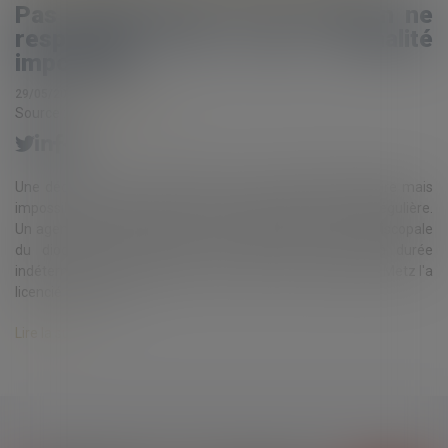
Pas d’irrégularité d’une décision ne
respectant pas une formalité
impossible
29/05/2020
Source :
www.eurojuris.fr
Une décision qui ne respecte pas une formalité obligatoire mais
impossible à remplir ne peut être considérée comme irrégulière.
Un agent avait été recruté le 7 juin 2010 par la mense épiscopale
du diocèse de Metz, dans le cadre d'un contrat à durée
indéterminé. Par une décision du 12 juin 2015, l'évêque de Metz l'a
licencié pour faute....
Lire la suite