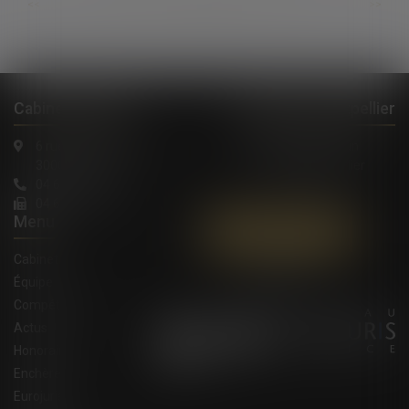
...
...
<<
<
485
486
487
488
489
490
491
>
>>
Cabinet à Nîmes
Cabinet à Montpellier
6 rue Saint Thomas
1, Rue de Verdun
30000 Nîmes
34000 Montpellier
04 66 36 11 34
04 66 21 39 41
Menu
Contactez-nous
Cabinet
Équipe
Compétences
Actus
Honoraires
Enchères
Eurojuris