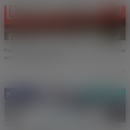
29/05/2020
Pas d’irrégularité d’une décision ne respectant pas
une formalité impossible
Lire la suite
28/05/2020