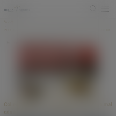
Accueil
Pas d’irrégularité d’une décision ne respectant pas une formalité impossible
Auteur : VARRON CHARRIER Capucine
Collectivités
/
Contentieux
/
Tribunal
administratif/ Procédure administrative