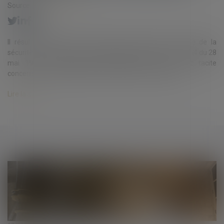
Source :
www.lextenso.fr
Il résulte de l'article R. 243-59, dernier alinéa, du Code de la
sécurité sociale, dans sa rédaction issue du décret n° 99-434 du 28
mai 1999, que l'absence d'observations vaut accord tacite
concernant les pratiques ayant donné lieu à vérification...
Lire la suite