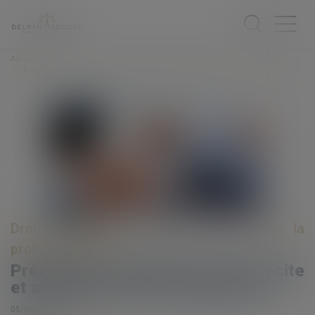
Accueil
Précision en matière d'accord tacite et annulation d'un redressement
Droit du travail - Employeurs
/
Droit de la
protection sociale
Précision en matière d'accord tacite
et annulation d'un redressement
05/06/2019