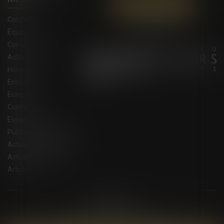
Contactez-nous
Cabinet
Équipe
Compétences
Actus
Honoraires
Enchères
Eurojuris
Contact
Espace client
Publications du cabinet
Actualités juridiques
Actualités eurojuris
Articles
Plan du site
Mentions légales
Septeo Digital & Services © 2023