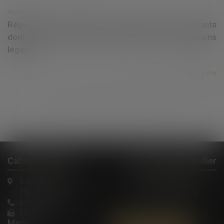
05/06/2019
Réparation du préjudice moral subit par les enfants
dont les parents se sont soustraits à leurs obligations
légales
Lire la suite
...
...
<<
<
595
596
597
598
599
600
601
>
>>
Cabinet à Nîmes
Cabinet à Montpellier
6 rue Saint Thomas
1, Rue de Verdun
30000 Nîmes
34000 Montpellier
04 66 36 11 34
04 66 21 39 41
Menu