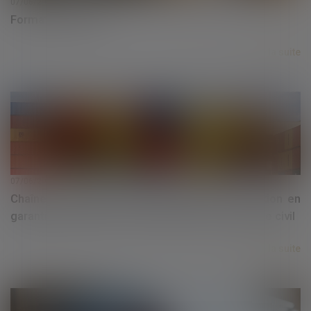
07/06/2019
Formation à Paris
Lire la suite
07/06/2019
Chaîne de contrats et effet interruptif de l'action en
garantie fondée sur l'ancien article 1134 du Code civil
Lire la suite