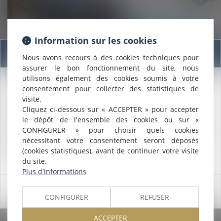
Information sur les cookies
05/06/2019
Information
Nous avons recours à des cookies techniques pour
La sanction de démolition consécutive à la nullité du
assurer le bon fonctionnement du site, nous
contrat de construction est-elle disproportionnée ?
utilisons également des cookies soumis à votre
consentement pour collecter des statistiques de
Nous sommes heureux de vous annoncer que nous formons
Lire la suite
visite.
désormais une
SELARL INTER-BARREAUX.
Cliquez ci-dessous sur « ACCEPTER » pour accepter
Maître
ALCALDE
, du cabinet de Nîmes, est inscrite au barreau
le dépôt de l'ensemble des cookies ou sur «
de
Montpellier
.
CONFIGURER » pour choisir quels cookies
Nous pouvons désormais défendre vos intérêts avec le même
nécessitant votre consentement seront déposés
engagement dans le ressort de la
COUR D'APPEL DE
(cookies statistiques), avant de continuer votre visite
MONTPELLIER
.
du site.
Plus d'informations
05/06/2019
OK
CONFIGURER
REFUSER
Précision en matière d'accord tacite et annulation d'un
redressement
ACCEPTER