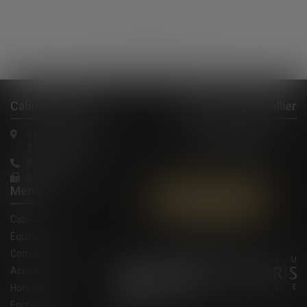
...
...
<<
<
497
498
499
500
501
502
503
>
>>
Cabinet à Nîmes
Cabinet à Montpellier
6 rue Saint Thomas
1, Rue de Verdun
30000 Nîmes
34000 Montpellier
04 66 36 11 34
04 66 21 39 41
Menu
Contactez-nous
Cabinet
Équipe
Compétences
Actus
Honoraires
Enchères