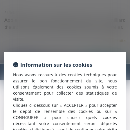
24/04/2020
Apple écope d'une amende record de 1,1 milliard
d'euros en France pour pratiques anticoncurrentielles
Lire la suite
Information sur les cookies
Information
Nous avons recours à des cookies techniques pour
assurer le bon fonctionnement du site, nous
utilisons également des cookies soumis à votre
consentement pour collecter des statistiques de
Nous sommes heureux de vous annoncer que nous formons
23/04/2020
visite.
désormais une
SELARL INTER-BARREAUX.
Covid-19 : le report du second tour permet-il de
Cliquez ci-dessous sur « ACCEPTER » pour accepter
Maître
ALCALDE
, du cabinet de Nîmes, est inscrite au barreau
nouvelles inscriptions sur les listes électorales ?
le dépôt de l'ensemble des cookies ou sur «
de
Montpellier
.
CONFIGURER » pour choisir quels cookies
Nous pouvons désormais défendre vos intérêts avec le même
nécessitant votre consentement seront déposés
Lire la suite
engagement dans le ressort de la
COUR D'APPEL DE
(cookies statistiques), avant de continuer votre visite
MONTPELLIER
.