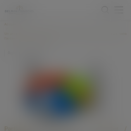
Accueil
Un propriétaire indivis peut-il mettre en vente seul l'immeuble indivis, sans
l'accord des autres indivisaires ?
Auteur : BACLE Florent
Particuliers
/
Patrimoine
/
Immobilier /