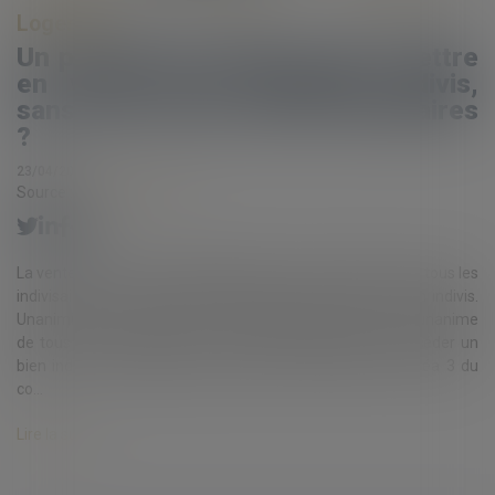
Logement
Un propriétaire indivis peut-il mettre
en vente seul l'immeuble indivis,
sans l'accord des autres indivisaires
?
23/04/2020
Source :
www.eurojuris.fr
La vente étant un acte de disposition, l'accord unanime de tous les
indivisaires est en principe nécessaire pour céder un bien indivis.
Unanimité La vente étant un acte de disposition, l'accord unanime
de tous les indivisaires est en principe nécessaire pour céder un
bien indivis. Cette exigence résulte de l'article 815-3 alinéa 3 du
co...
Lire la suite