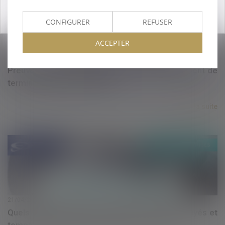
OK
CONFIGURER
REFUSER
ACCEPTER
21/04/2020
Preuve des heures supplémentaires : changement de
terminologie pour le salarié
Lire la suite
21/04/2020
Quels aménagements en matière de congés payés et
temps de repos du salarié avec le covid-19 ?