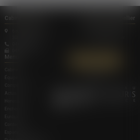
Cabinet à Nîmes
Cabinet à Montpellier
6 rue Saint Thomas
1, Rue de Verdun
30000 Nîmes
34000 Montpellier
04 66 36 11 34
04 66 21 39 41
Menu
Contactez-nous
Cabinet
Équipe
Compétences
Actus
Honoraires
Enchères
Eurojuris
Contact
Espace client
Publications du cabinet