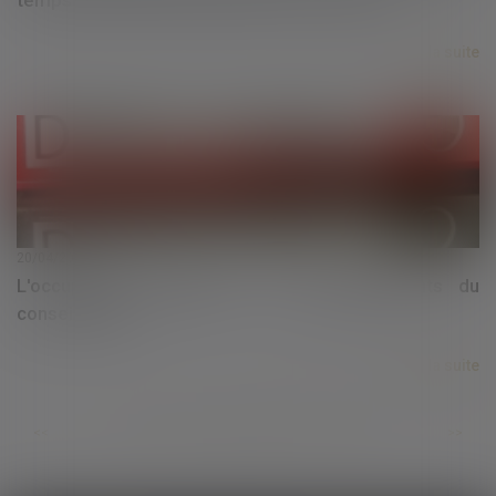
Lire la suite
20/04/2020
L'occupation domaniale : Les enseignements du
conseil d'État
Lire la suite
...
...
<<
<
499
500
501
502
503
504
505
>
>>