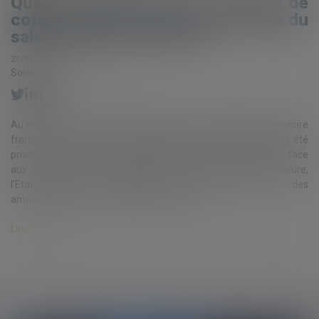
Quels aménagements en matière de
congés payés et temps de repos du
salarié avec le covid-19 ?
21/04/2020
Source :
www.eurojuris.fr
Au regard de la crise sanitaire qui touche l’ensemble du territoire
français, des mesures de confinement de la population ont été
prises afin de ralentir la propagation du virus. Afin de faire face
aux conséquences économiques et sociales d’une telle mesure,
l’Etat français a également souhaité procéder à des
aménagements concernant les congés p...
Lire la suite