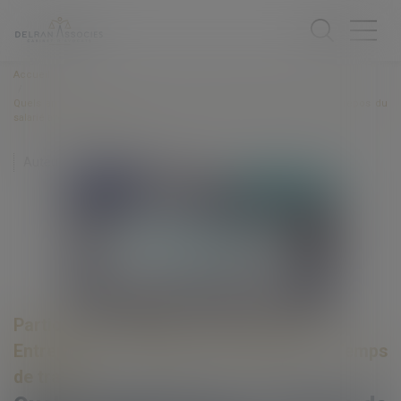
Accueil
Quels aménagements en matière de congés payés et temps de repos du
salarié avec le covid-19 ?
Auteur : PEROTIN Pierre Jean
Particuliers
/
Emploi
/
Contrat de travail
Entreprises
/
Ressources humaines
/
Temps
de travail