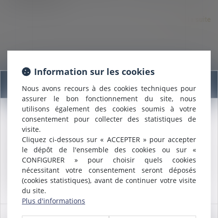
Lire la suite
Information sur les cookies
Information
Nous avons recours à des cookies techniques pour
assurer le bon fonctionnement du site, nous
utilisons également des cookies soumis à votre
25/08/2021
consentement pour collecter des statistiques de
Nous sommes heureux de vous annoncer que nous formons
Une nouvelle obligation en matière de prévention des
visite.
désormais une
SELARL INTER-BARREAUX.
risques chimiques
Cliquez ci-dessous sur « ACCEPTER » pour accepter
Maître
ALCALDE
, du cabinet de Nîmes, est inscrite au barreau
le dépôt de l'ensemble des cookies ou sur «
de
Montpellier
.
Lire la suite
CONFIGURER » pour choisir quels cookies
Nous pouvons désormais défendre vos intérêts avec le même
nécessitant votre consentement seront déposés
engagement dans le ressort de la
COUR D'APPEL DE
(cookies statistiques), avant de continuer votre visite
MONTPELLIER
.
du site.
Plus d'informations