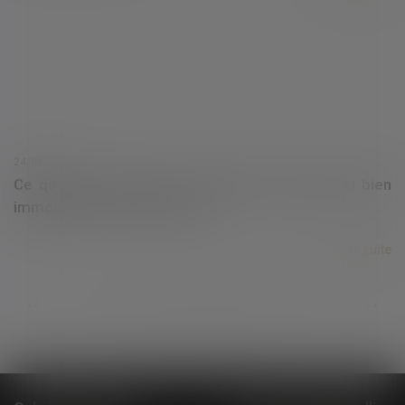
24/08/2021
Ce qu'il faut savoir sur le rachat de soulte d'un bien
immobilier en cas de divorce
Lire la suite
...
...
<<
<
364
365
366
367
368
369
370
>
>>