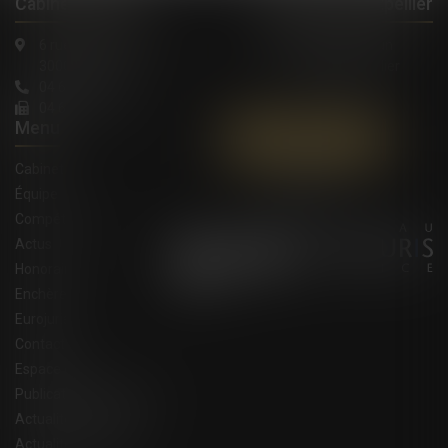
Cabinet à Nîmes
Cabinet à Montpellier
6 rue Saint Thomas
1, Rue de Verdun
30000 Nîmes
34000 Montpellier
04 66 36 11 34
04 66 21 39 41
Menu
Contactez-nous
Cabinet
Équipe
Compétences
Actus
Honoraires
Enchères
Eurojuris
Contact
Espace client
Publications du cabinet
Actualités juridiques
Actualités eurojuris