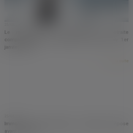
25/08/2021
Le recouvrement des cotisations de retraite
complémentaire par l’URSSAF est reporté au 1er
janvier 2023
Lire la suite
25/08/2021
Immobilier à temps partagé : la méfiance s'impose
avant de signer