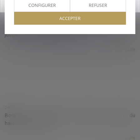
OK
CONFIGURER
REFUSER
ACCEPTER
25/08/2021
Copropriété et assemblées générales : dérogations
jusqu’au 30 septembre 2021
Lire la suite
24/08/2021
Bore Out : l’absence de travail est aussi du
harcèlement moral
Lire la suite