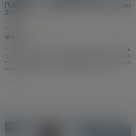
l’URSSAF est reporté au 1er janvier
2023
25/08/2021
Source :
www.legisocial.fr
Par publication du 17 juin 2021, l’URSSAF confirme le report de
l’entrée en vigueur du recouvrement des cotisations AGIRC-
ARRCO, initialement prévu au 1er janvier 2022, au 1er janvier 2023
afin de tenir du contexte économique de sortie de crise...
Lire la suite