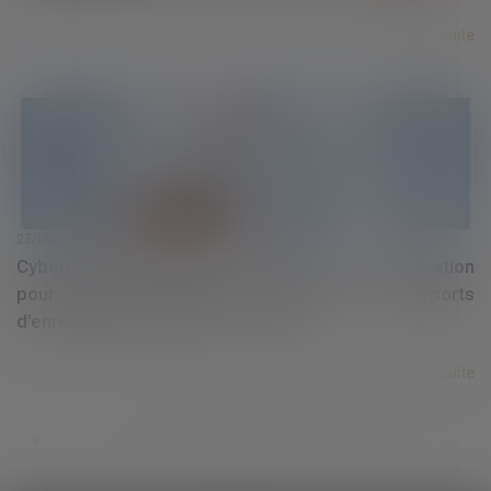
Lire la suite
23/06/2020
Cybercommerçant établi à l’étranger et rémunération
pour copie privée au titre des supports
d’enregistrement vendus en France
Lire la suite
...
...
<<
<
477
478
479
480
481
482
483
>
>>