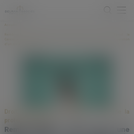
Accueil
Remboursement d’indu pour une rente relative à un accident du travail : la
Caisse peut être condamnée à verser à la victime une somme en réparation
d’un préjudice moral »
Droit du travail - Employeurs
/
Droit de la
protection sociale
Remboursement d’indu pour une