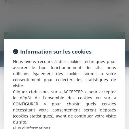
Prouver et réparer des désordres de construction
Lire la suite
Information sur les cookies
Information
Nous avons recours à des cookies techniques pour
assurer le bon fonctionnement du site, nous
25/06/2020
utilisons également des cookies soumis à votre
Remboursement d’indu pour une rente relative à un
consentement pour collecter des statistiques de
Nous sommes heureux de vous annoncer que nous formons
accident du travail : la Caisse peut être condamnée à
visite.
désormais une
SELARL INTER-BARREAUX.
verser à la victime une somme en réparation d’un
Cliquez ci-dessous sur « ACCEPTER » pour accepter
Maître
ALCALDE
, du cabinet de Nîmes, est inscrite au barreau
le dépôt de l'ensemble des cookies ou sur «
préjudice moral »
de
Montpellier
.
CONFIGURER » pour choisir quels cookies
Nous pouvons désormais défendre vos intérêts avec le même
nécessitant votre consentement seront déposés
engagement dans le ressort de la
COUR D'APPEL DE
Lire la suite
(cookies statistiques), avant de continuer votre visite
MONTPELLIER
.
du site.
Plus d'informations