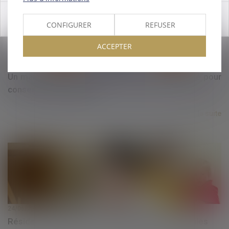
OK
CONFIGURER
REFUSER
ACCEPTER
24/06/2020
Un mandataire successoral ne peut être désigné pour
consentir à un partage
Lire la suite
24/06/2020
Résidence alternée en cas de violences conjugales