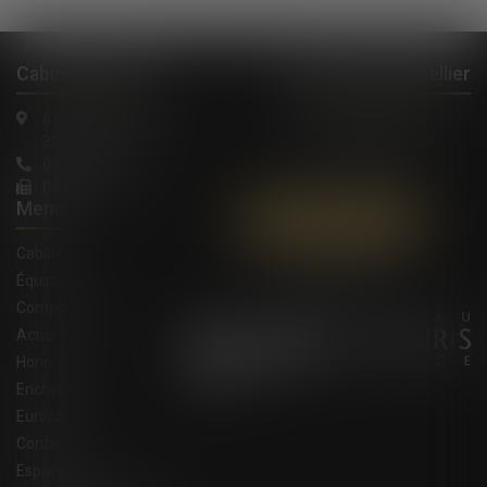
Cabinet à Nîmes
Cabinet à Montpellier
6 rue Saint Thomas
1, Rue de Verdun
30000 Nîmes
34000 Montpellier
04 66 36 11 34
04 66 21 39 41
Menu
Contactez-nous
Cabinet
Équipe
Compétences
Actus
Honoraires
Enchères
Eurojuris
Contact
Espace client