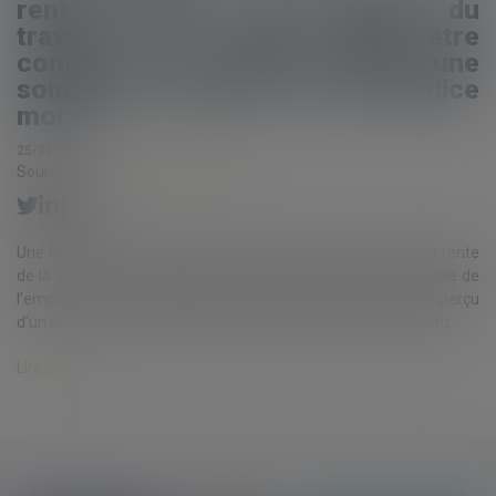
rente relative à un accident du
travail : la Caisse peut être
condamnée à verser à la victime une
somme en réparation d’un préjudice
moral »
25/06/2020
Source :
www.gazette-du-palais.fr
Une CPAM qui constate dans le calcul de la majoration de la rente
de la victime d’un accident du travail dont la faute inexcusable de
l’employeur a été reconnue, informe cette victime d’un trop-perçu
d’un certain montant dont elle lui demande le remboursement...
Lire la suite