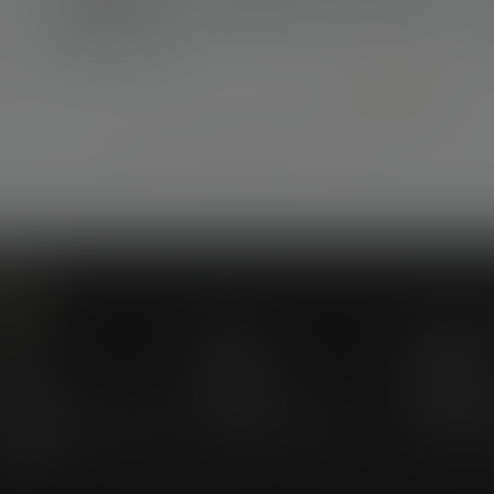
opération de concentration entre deux
hypermarchés
Lire la suite
...
...
<<
<
458
459
460
461
462
463
464
>
>>
Menu
abinet
Équipe
Compéten
ctus
Honoraires
Enchères
urojuris
Contact
Espace cli
ublications du cabinet
Actualités juridiques
Actualités 
rticles