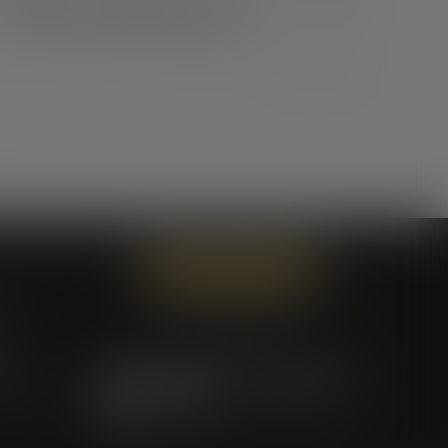
professionnels de l’immobilier
Lire la suite
Contactez-nous
ces
ent
eurojuris