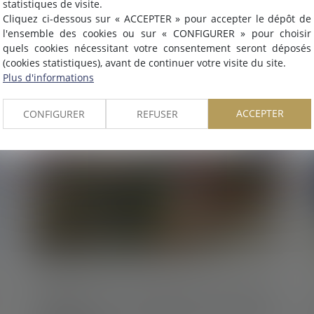
statistiques de visite.
de
Montpellier
.
Recours au télétravail : la consultation du
Cliquez ci-dessous sur « ACCEPTER » pour accepter le dépôt de
Nous pouvons désormais défendre vos intérêts avec le même
l'ensemble des cookies ou sur « CONFIGURER » pour choisir
CSE doit-elle être systématique ?
engagement dans le ressort de la
COUR D'APPEL DE
quels cookies nécessitant votre consentement seront déposés
(cookies statistiques), avant de continuer votre visite du site.
MONTPELLIER
.
Lire la suite
Plus d'informations
ACCEPTER
CONFIGURER
REFUSER
OK
10/09/2020
L'Autorité de la concurrence interdit une