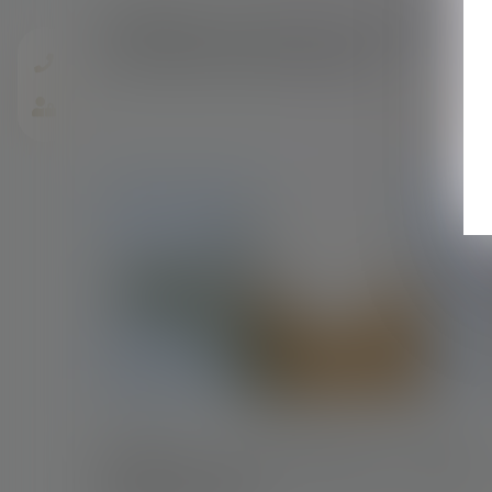
Un logement vendu avant le divorce n’est
pas soumis au droit de partage
Lire la suite
10/09/2020
Succession : peut-on déclarer ses enfants