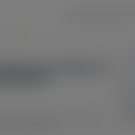
Cabinet
Équipe
Compétences
Actu
st-elle possible ?
opre de la lettre de
 possible ?
a lettre de licenciement doit être notifiée par lettre
travail, art. L. 1232-6)...