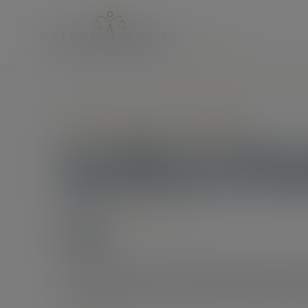
Accueil
La remise en main propre de la lettre de licenciement e
Droit du travail - Salariés
La remise en main pr
licenciement est-elle
15/09/2020
Source :
www.editions-tissot.fr
Lorsque l’employeur décide de licencier un salarié, l
recommandée avec avis de réception (LRAR) (Code du 