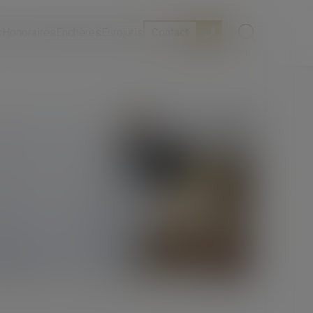
s
Honoraires
Enchères
Eurojuris
Contact