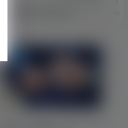
La remise en main propre de la lettre de
licenciement est-elle possible ?
Lire la suite
09/09/2020
Mandat obligatoire même entre