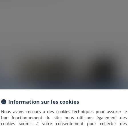
Information
Information sur les cookies
Nous avons recours à des cookies techniques pour assurer le
Nous sommes heureux de vous annoncer que nous formons
bon fonctionnement du site, nous utilisons également des
désormais une
SELARL INTER-BARREAUX.
cookies soumis à votre consentement pour collecter des
Maître
ALCALDE
, du cabinet de Nîmes, est inscrite au barrea
15/09/2020