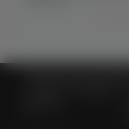
indignes à hériter ?
Lire la suite
Cabinet à Nîmes
Cabinet à Montpellier
6 rue Saint Thomas
1, Rue de Verdun
C
30000 Nîmes
34000 Montpellier
A
04 66 36 11 34
E
04 66 21 39 41
P
A