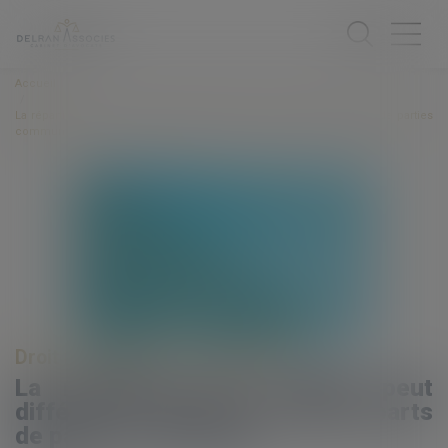
Accueil
La répartition des charges peut différer de celle des quotes-parts de parties
communes
Droit immobilier
/
Copropriété
La répartition des charges peut
différer de celle des quotes-parts
de parties communes