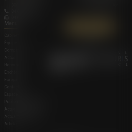
30000 Nîmes
34000 Montpellier
04 66 36 11 34
04 66 21 39 41
Menu
Contactez-nous
Cabinet
Équipe
Compétences
Actus
Honoraires
Enchères
Eurojuris
Contact
Espace client
Publications du cabinet
Actualités juridiques
Actualités eurojuris
Articles