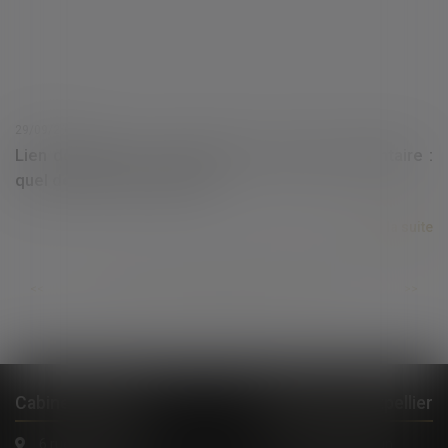
29/09/2020
Lien de filiation et demande de pension alimentaire :
quel délai de prescription ?
Lire la suite
...
...
<<
<
454
455
456
457
458
459
460
>
>>
Cabinet à Nîmes
Cabinet à Montpellier
6 rue Saint Thomas
1, Rue de Verdun