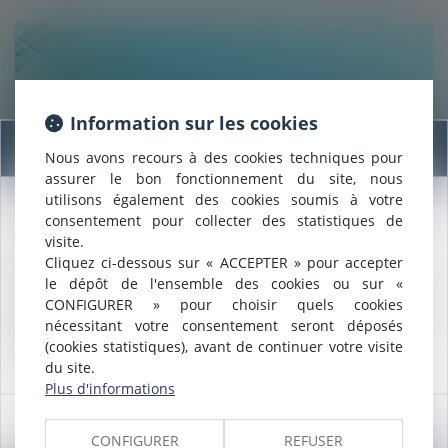
Information sur les cookies
Information
29/09/2020
Nous avons recours à des cookies techniques pour
La répartition des charges peut différer de celle des
assurer le bon fonctionnement du site, nous
utilisons également des cookies soumis à votre
quotes-parts de parties communes
consentement pour collecter des statistiques de
Nous sommes heureux de vous annoncer que nous formons
visite.
désormais une
SELARL INTER-BARREAUX.
Lire la suite
Cliquez ci-dessous sur « ACCEPTER » pour accepter
Maître
ALCALDE
, du cabinet de Nîmes, est inscrite au barreau
le dépôt de l'ensemble des cookies ou sur «
de
Montpellier
.
CONFIGURER » pour choisir quels cookies
Nous pouvons désormais défendre vos intérêts avec le même
nécessitant votre consentement seront déposés
engagement dans le ressort de la
COUR D'APPEL DE
(cookies statistiques), avant de continuer votre visite
MONTPELLIER
.
du site.
Plus d'informations
OK
29/09/2020
CONFIGURER
REFUSER