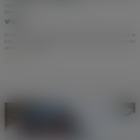
29/09/2020
Source :
www.efl.fr
La répartition des charges n’est pas nécessairement faite sur la
base de la répartition des quotes-parts de parties communes
attribuées à chaque lot...
Lire la suite