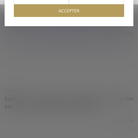
Covid-19 : quid de l'indemnisation des pertes
ACCEPTER
d'exploitation par les assureurs, et notamment par
AXA ?
Lire la suite
29/09/2020
Covid-19 : Un salarié peut-il s’absenter pour garder
son enfant scolarisé placé en septaine ?
Lire la suite