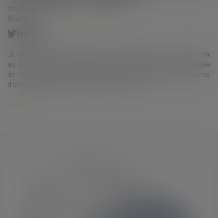
21/05/2020
Source :
www.actu-environnement.com
Le ministre du Logement, Julien Denormandie, a publié, le 8 mai
au Journal officiel, une nouvelle ordonnance qui confirme la date
de reprise des délais d'instruction des demandes d'urbanisme,
d'aménagement et de construction, au 24 mai...
Lire la suite