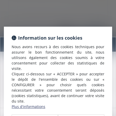
Information sur les cookies
Information
25/05/2020
Nous avons recours à des cookies techniques pour
La Saga Tapie (suite et peut-être enfin … fin ?) Les
assurer le bon fonctionnement du site, nous
utilisons également des cookies soumis à votre
démêlés d’un « sauveur d’entreprise » confronté
consentement pour collecter des statistiques de
Nous sommes heureux de vous annoncer que nous formons
désormais à une procédure de liquidation judiciaire
visite.
désormais une
SELARL INTER-BARREAUX.
Cliquez ci-dessous sur « ACCEPTER » pour accepter
Maître
ALCALDE
, du cabinet de Nîmes, est inscrite au barreau
Lire la suite
le dépôt de l'ensemble des cookies ou sur «
de
Montpellier
.
CONFIGURER » pour choisir quels cookies
Nous pouvons désormais défendre vos intérêts avec le même
nécessitant votre consentement seront déposés
engagement dans le ressort de la
COUR D'APPEL DE
(cookies statistiques), avant de continuer votre visite
MONTPELLIER
.
du site.
Plus d'informations