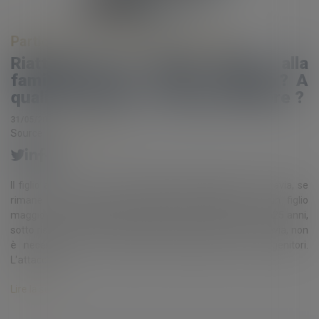
Particuliers
/
Patrimoine
/
Fiscalité
Riattaccare un figlio adulto alla
famiglia fiscale : Quali vantaggi ? A
quali condizioni ? Come procedere ?
31/05/2021
Source :
www.eurojuris.fr
Il figlio adulto è in principio tassabile personalmente. Tuttavia, se
rimane a carico dei suoi genitori, l’attaccamento di un figlio
maggiorenne è possibile se ha meno di 21 anni o meno di 25 anni,
sotto riserva di prova del proseguimento degli studi. Tuttavia, non
è necessario che il figlio viva nella casa dei suoi genitori.
L’attaccam...
Lire la suite