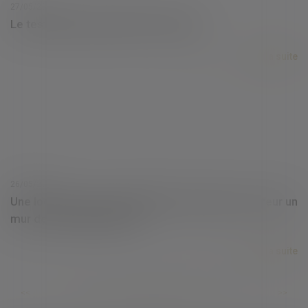
27/05/2021
Le testament peut limiter des droits
Lire la suite
26/05/2021
Une locataire voit une pelleteuse démolir par erreur un
mur de son appartement
Lire la suite
...
...
<<
<
386
387
388
389
390
391
392
>
>>