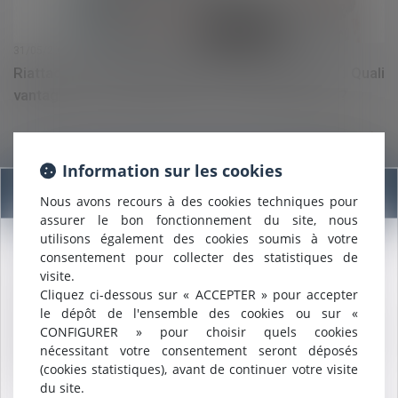
31/05/2021
Riattaccare un figlio adulto alla famiglia fiscale : Quali
vantaggi ? A quali condizioni ? Come procedere ?
Lire la suite
Information sur les cookies
Information
Nous avons recours à des cookies techniques pour
assurer le bon fonctionnement du site, nous
utilisons également des cookies soumis à votre
consentement pour collecter des statistiques de
Nous sommes heureux de vous annoncer que nous formons
visite.
désormais une
SELARL INTER-BARREAUX.
Cliquez ci-dessous sur « ACCEPTER » pour accepter
Maître
ALCALDE
, du cabinet de Nîmes, est inscrite au barreau
28/05/2021
le dépôt de l'ensemble des cookies ou sur «
de
Montpellier
.
Contentieux disciplinaire des médecins : quelles sont
CONFIGURER » pour choisir quels cookies
Nous pouvons désormais défendre vos intérêts avec le même
les modalités de clôture de l'instruction ?
nécessitant votre consentement seront déposés
engagement dans le ressort de la
COUR D'APPEL DE
(cookies statistiques), avant de continuer votre visite
MONTPELLIER
.
du site.
Lire la suite