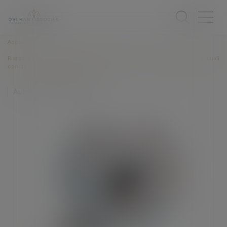
Accueil
Riattaccare un figlio adulto alla famiglia fiscale : Quali vantaggi ? A quali
condizioni ? Come procedere ?
Auteur : BLUNDETTO Cécilia