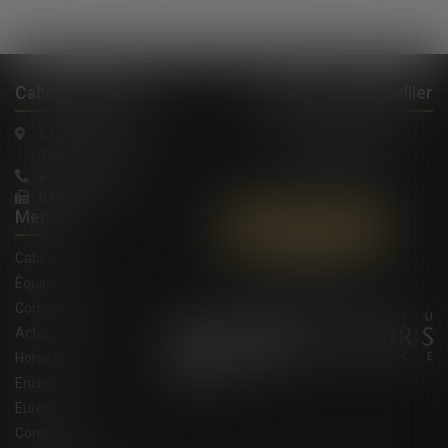
Cabinet à Nîmes
Cabinet à Montpellier
6 rue Saint Thomas
1, Rue de Verdun
30000 Nîmes
34000 Montpellier
04 66 36 11 34
04 66 21 39 41
Menu
Contactez-nous
Cabinet
Équipe
Compétences
Actus
Honoraires
Enchères
Eurojuris
Contact