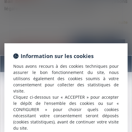
Bail commercial : Impact des nouvelles obligations
légales sur la fixation du loyer renouvelé
Lire la suite
Information sur les cookies
Information
Nous avons recours à des cookies techniques pour
assurer le bon fonctionnement du site, nous
17/03/2025
utilisons également des cookies soumis à votre
L’application des règles de la commande publique en
consentement pour collecter des statistiques de
Nous sommes heureux de vous annoncer que nous formons
visite.
matière de passation d’une convention d’occupation
désormais une
SELARL INTER-BARREAUX.
Cliquez ci-dessous sur « ACCEPTER » pour accepter
Maître
ALCALDE
, du cabinet de Nîmes, est inscrite au barreau
du domaine public
le dépôt de l'ensemble des cookies ou sur «
de
Montpellier
.
CONFIGURER » pour choisir quels cookies
Nous pouvons désormais défendre vos intérêts avec le même
Lire la suite
nécessitant votre consentement seront déposés
engagement dans le ressort de la
COUR D'APPEL DE
(cookies statistiques), avant de continuer votre visite
MONTPELLIER
.
du site.