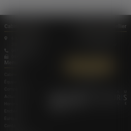
Cabinet à Nîmes
Cabinet à Montpellier
6 rue Saint Thomas
1, Rue de Verdun
30000 Nîmes
34000 Montpellier
04 66 36 11 34
04 66 21 39 41
Menu
Contactez-nous
Cabinet
Équipe
Compétences
Actus
Honoraires
Enchères
Eurojuris
Contact