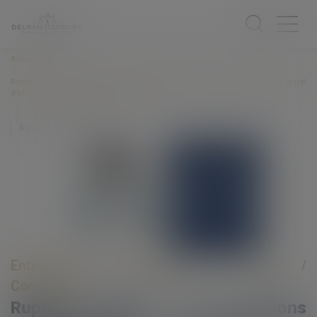
Accueil
Rupture brutale des relations commerciales : mise en concurrence par appel
d’offres et dépendance économique
Auteur : VIBERT Olivier
Entreprises
/
Marketing et ventes
/
Concurrence
Rupture brutale des relations