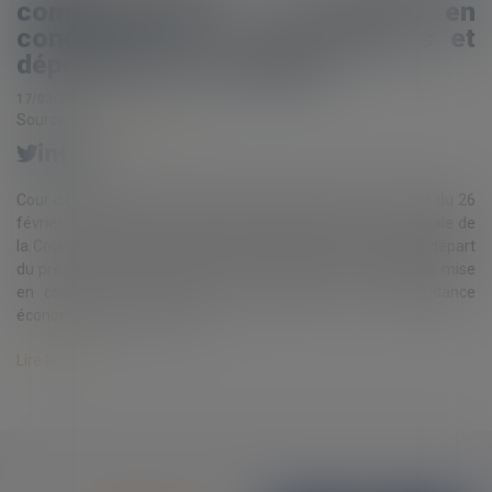
commerciales : mise en
concurrence par appel d’offres et
dépendance économique
17/03/2025
Source :
www.eurojuris.fr
Cour de cassation, chambre commerciale, Arrêt n° 96 FS-B du 26
février 2025, pourvoi n° M 23-50.012 La chambre commerciale de
la Cour de cassation apporte des précisions sur le point de départ
du préavis en cas de rupture d’une relation commerciale par mise
en concurrence et confirme sa définition de la dépendance
économique. Un contexte a...
Lire la suite