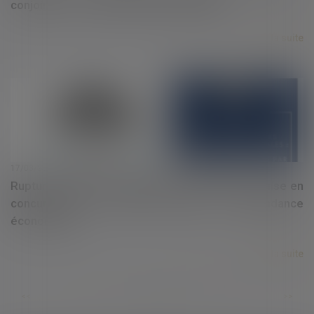
conjoint : est-ce la fin du projet parental ?
Lire la suite
17/03/2025
Rupture brutale des relations commerciales : mise en
concurrence par appel d’offres et dépendance
économique
Lire la suite
...
...
<<
<
76
77
78
79
80
81
82
>
>>