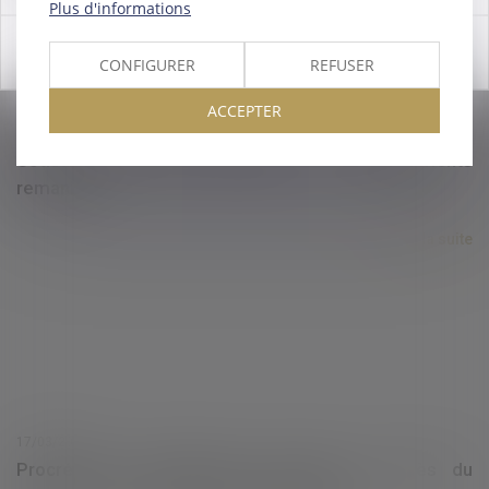
Plus d'informations
OK
CONFIGURER
REFUSER
ACCEPTER
17/03/2025
Cotisations sociales patronales : des allègements
remaniés !
Lire la suite
17/03/2025
Procréation médicalement assistée et décès du