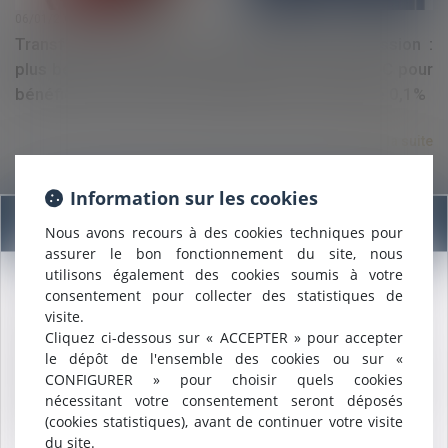
06/01/2025
Transformation d’une SARL en SAS avant cession :
plus besoin d’attendre la publication au BODACC pour
bénéficier de droits d’enregistrement au taux de 0,1%
Lire la suite
Information sur les cookies
Information
Nous avons recours à des cookies techniques pour
assurer le bon fonctionnement du site, nous
utilisons également des cookies soumis à votre
consentement pour collecter des statistiques de
Nous sommes heureux de vous annoncer que nous formons
visite.
désormais une
SELARL INTER-BARREAUX.
02/01/2025
Cliquez ci-dessous sur « ACCEPTER » pour accepter
Maître
ALCALDE
, du cabinet de Nîmes, est inscrite au barreau
Successions et dettes fiscales : l’importance de
le dépôt de l'ensemble des cookies ou sur «
de
Montpellier
.
déclarer les créances dans les délais légaux
CONFIGURER » pour choisir quels cookies
Nous pouvons désormais défendre vos intérêts avec le même
nécessitant votre consentement seront déposés
engagement dans le ressort de la
COUR D'APPEL DE
(cookies statistiques), avant de continuer votre visite
MONTPELLIER
.
Lire la suite
du site.