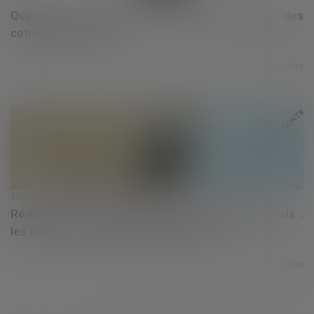
Quand opter pour le paiement trimestriel des
cotisations en 2025 ?
Lire la suite
30/12/2024
Révision des baux commerciaux et professionnels :
les indices au troisième trimestre 2024
Lire la suite
...
...
<<
<
94
95
96
97
98
99
100
>
>>