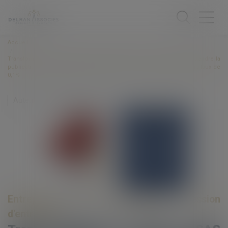
Accueil
Transformation d’une SARL en SAS avant cession : plus besoin d’attendre la
publication au BODACC pour bénéficier de droits d’enregistrement au taux de
0,1%
Auteur : DE METZ Raphaëlle
Entreprises
/
Vie de l'entreprise
/
Cession
d'entreprise