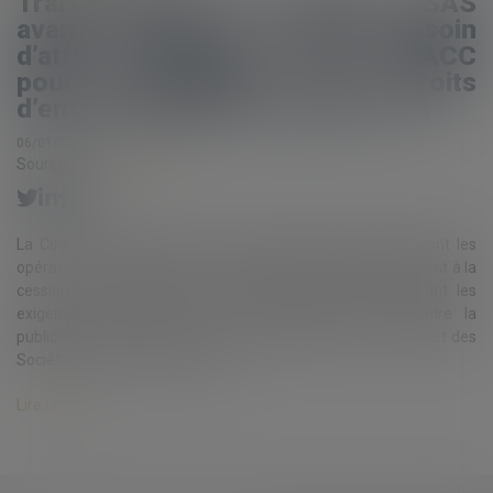
Transformation d’une SARL en SAS
avant cession : plus besoin
d’attendre la publication au BODACC
pour bénéficier de droits
d’enregistrement au taux de 0,1%
06/01/2025
Source :
www.eurojuris.fr
La Cour de cassation met fin à l’insécurité fiscale entourant les
opérations de transformation de SARL en SAS préalablement à la
cession, au regard des droits d’enregistrement, censurant les
exigences imposées par les services fiscaux d’attendre la
publication de la transformation au Registre du Commerce et des
Sociétés. Il est courant pour les...
Lire la suite