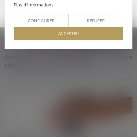
Plus d'informations
OK
CONFIGURER
REFUSER
ACCEPTER
31/12/2024
Copropriété et mise en demeure : précision
obligatoire des provisions réclamées
Lire la suite
30/12/2024