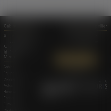
Cabinet à Nîmes
Cabinet à Montpellier
6 rue Saint Thomas
1, Rue de Verdun
30000 Nîmes
34000 Montpellier
04 66 36 11 34
04 66 21 39 41
Menu
Contactez-nous
Cabinet
Équipe
Compétences
Actus
Honoraires
Enchères
Eurojuris
Contact