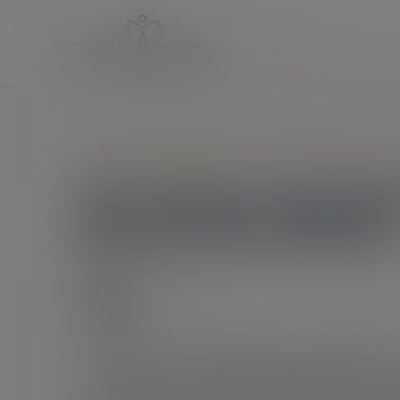
Accueil
Des travaux autorisés par l’administration peuvent être
Droit immobilier
/
Droit de la con
Des travaux autorisés
peuvent être démolis
07/05/2018
Source :
immobilier.lefigaro.fr
La justice peut considérer, même si l’autorité loca
sont pas conformes au règlement administratif. Ce