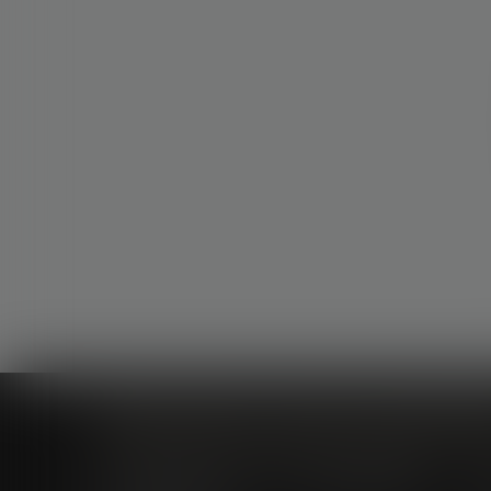
Cabinet à Nîmes
Cabinet à Montpellier
6 rue Saint Thomas
1, Rue de Verdun
C
30000 Nîmes
34000 Montpellier