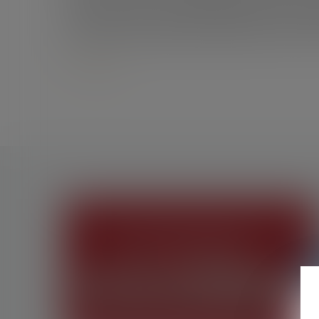
ont été autorisés par l’administration qu’ils ne peu
La justice peut en effet considérer, même si l’auto
pas conforme au règlement administratif, résume la
Lire la suite