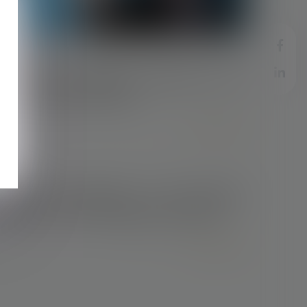
u
07/05/2018
Recours à l'intelligence artificielle au sein
de l'entreprise et CHSCT
Lire la suite
03/05/2018
Données personnelles : votre entreprise
respecte t-elle les obligations du RGPD ?
Lire la suite