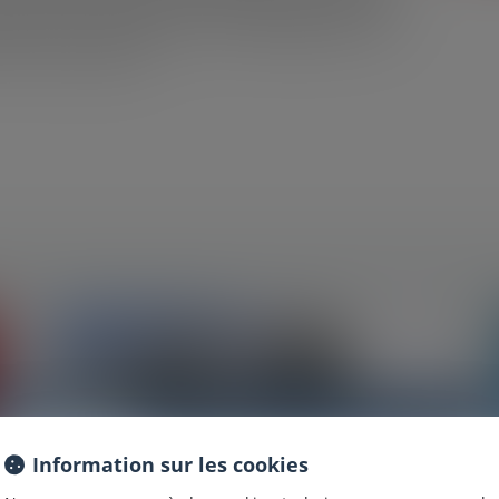
vent pas faire l’objet d’une condamnation à démolir.
rité locale l’a autorisé, que cet aménagement n’est
 Cour de cassation...
Information
Information sur les cookies