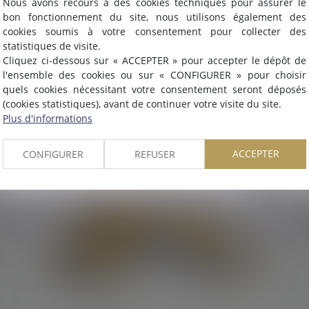
Nous avons recours à des cookies techniques pour assurer le
Nous sommes heureux de vous annoncer que nous formons
bon fonctionnement du site, nous utilisons également des
désormais une
SELARL INTER-BARREAUX.
cookies soumis à votre consentement pour collecter des
Maître
ALCALDE
, du cabinet de Nîmes, est inscrite au barrea
statistiques de visite.
de
Montpellier
.
Cliquez ci-dessous sur « ACCEPTER » pour accepter le dépôt de
07/05/2018
Nous pouvons désormais défendre vos intérêts avec le même
l'ensemble des cookies ou sur « CONFIGURER » pour choisir
Agent immobilier : obligation d’information
engagement dans le ressort de la
COUR D'APPEL DE
quels cookies nécessitant votre consentement seront déposés
sur les risques de l’opération
(cookies statistiques), avant de continuer votre visite du site.
MONTPELLIER
.
Plus d'informations
Lire la suite
ACCEPTER
CONFIGURER
REFUSER
OK