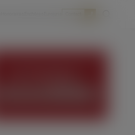
s
Honoraires
Enchères
Eurojuris
Contact