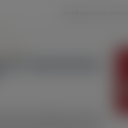
Cabinet
Équipe
Compétences
Actu
 démolis
struction
 par l’administration
le l’a autorisé, qu‘un aménagement ou des travaux ne
 n’est pas parce qu’un aménagement ou des travaux