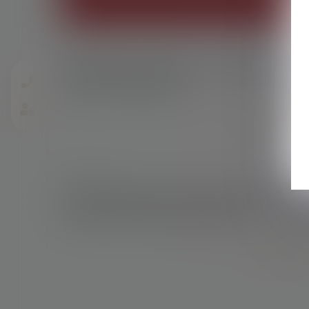
07/05/2018
Des travaux autorisés par l’administration
peuvent être démolis
Lire la suite
04/05/2018
Le gouvernement va interdire aux marques
de jeter leurs vêtements invendus.
Lire la suite