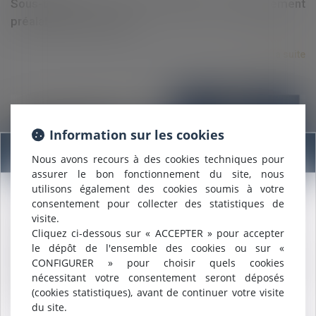
Sous-traitance : pas de nullité sans manquement
préalable aux garanties
Lire la suite
Information sur les cookies
Information
Nous avons recours à des cookies techniques pour
assurer le bon fonctionnement du site, nous
15/05/2025
utilisons également des cookies soumis à votre
UberPop et concurrence déloyale : la Cour de
consentement pour collecter des statistiques de
Nous sommes heureux de vous annoncer que nous formons
visite.
désormais une
SELARL INTER-BARREAUX.
cassation limite la réparation du préjudice
Cliquez ci-dessous sur « ACCEPTER » pour accepter
Maître
ALCALDE
, du cabinet de Nîmes, est inscrite au barreau
économique
le dépôt de l'ensemble des cookies ou sur «
de
Montpellier
.
CONFIGURER » pour choisir quels cookies
Nous pouvons désormais défendre vos intérêts avec le même
Lire la suite
nécessitant votre consentement seront déposés
engagement dans le ressort de la
COUR D'APPEL DE
(cookies statistiques), avant de continuer votre visite
MONTPELLIER
.
du site.