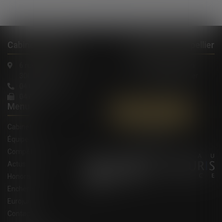
Cabinet à Nîmes
Cabinet à Montpellier
6 rue Saint Thomas
1, Rue de Verdun
30000 Nîmes
34000 Montpellier
04 66 36 11 34
04 66 21 39 41
Menu
Contactez-nous
Cabinet
Équipe
Compétences
Actus
Honoraires
Enchères
Eurojuris
Contact