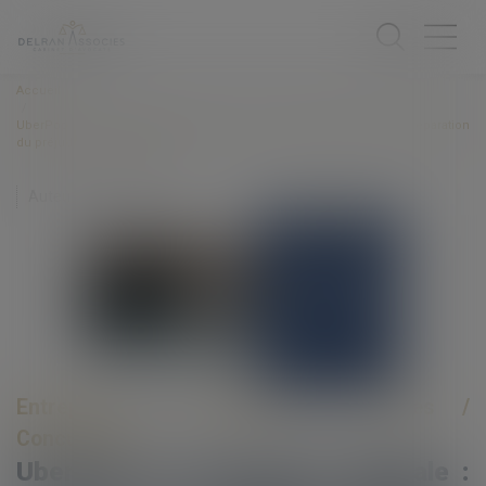
Accueil
UberPop et concurrence déloyale : la Cour de cassation limite la réparation
du préjudice économique
Auteur : VIBERT Olivier
Entreprises
/
Marketing et ventes
/
Concurrence
UberPop et concurrence déloyale :