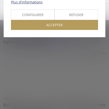
Plus d'informations
OK
CONFIGURER
REFUSER
ACCEPTER
14/05/2025
Bien grevé d’usufruit : comment se déroule
l’attribution préférentielle ?
Lire la suite
14/05/2025
Bail commercial : le juge peut-il suspendre les effets