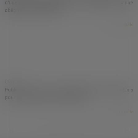
d'une clause résolutoire en cas de manquement à une
obligation d'exploitation ?
Lire la suite
13/05/2025
Publicité en ligne : Google condamné aux États-Unis
pour pratiques anticoncurrentielles
Lire la suite
...
...
<<
<
62
63
64
65
66
67
68
>
>>