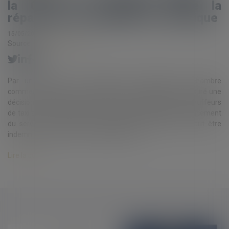
la Cour de cassation limite la
réparation du préjudice économique
15/05/2025
Source :
www.eurojuris.fr
Par un arrêt du 9 avril 2025 (n° 23-22.122), la chambre
commerciale de la Cour de cassation a partiellement censuré une
décision condamnant Uber France à indemniser des chauffeurs
de taxi au titre d’un préjudice économique résultant du lancement
du service " UberPop " Le préjudice économique ne peut être
indemnisé que s’il est effectivement prou...
Lire la suite