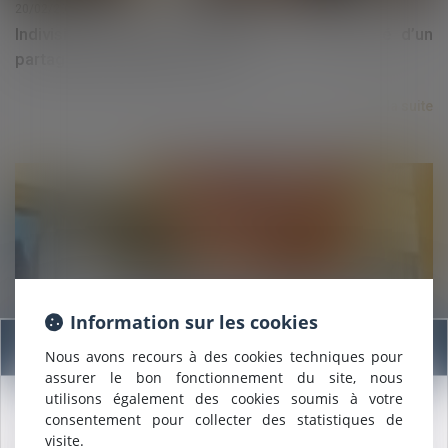
20/02/2025
Indivision et licitation : rappel de la nécessité d’un
partage impossible en nature
Lire la suite
20/02/2025
Vidéo sur les conditions de validité du testament : le
Information sur les cookies
testament, tant que c'est manuscrit ... !
Information
Nous avons recours à des cookies techniques pour
assurer le bon fonctionnement du site, nous
Lire la suite
utilisons également des cookies soumis à votre
consentement pour collecter des statistiques de
Nous sommes heureux de vous annoncer que nous formons
visite.
désormais une
SELARL INTER-BARREAUX.