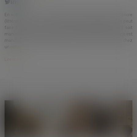
En voilà un autre de ces sujets qui a fait couler pas mal d'encre
(littéralement) ! La sacro-sainte validité du testament. On peut
faire très simple : 970 du Code civil exige seulement qu'il soit
manuscrit (et aussi qu'il soit daté et signé). Mais si la personne est
manchot ? Curieuse question, mais ok : il faut le faire remplir chez
un notai...
Lire la suite