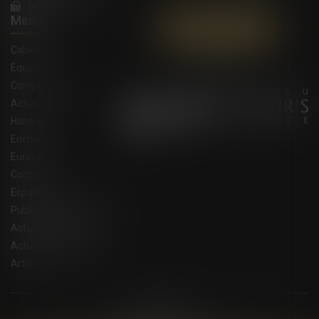
04 66 21 39 41
Menu
Contactez-nous
Cabinet
Équipe
Compétences
Actus
Honoraires
Enchères
Eurojuris
Contact
Espace client
Publications du cabinet
Actualités juridiques
Actualités eurojuris
Articles
Plan du site
Mentions légales