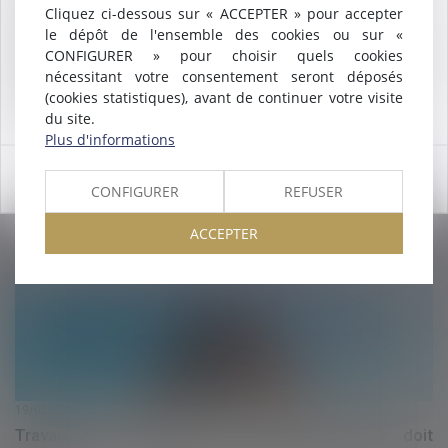
Cliquez ci-dessous sur « ACCEPTER » pour accepter
Maître
ALCALDE
, du cabinet de Nîmes, est inscrite au barreau
le dépôt de l'ensemble des cookies ou sur «
de
Montpellier
.
CONFIGURER » pour choisir quels cookies
Nous pouvons désormais défendre vos intérêts avec le même
nécessitant votre consentement seront déposés
engagement dans le ressort de la
COUR D'APPEL DE
(cookies statistiques), avant de continuer votre visite
MONTPELLIER
.
du site.
19/02/2025
Plus d'informations
Le développement des droits fondamentaux en droit
du travail
OK
CONFIGURER
REFUSER
Lire la suite
ACCEPTER
19/02/2025
Travaux en copropriété : quelle assemblée doit