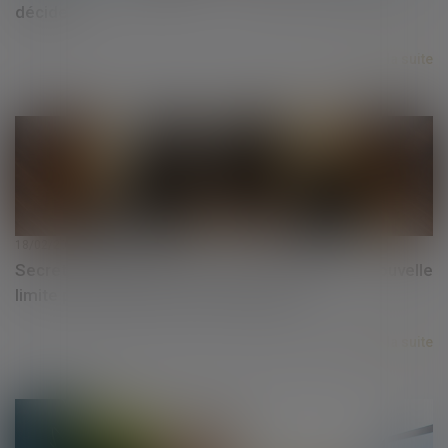
décider ?
Lire la suite
18/02/2025
Secret des affaires et droit à la preuve : nouvelle
limite posée par la Cour de cassation !
Lire la suite