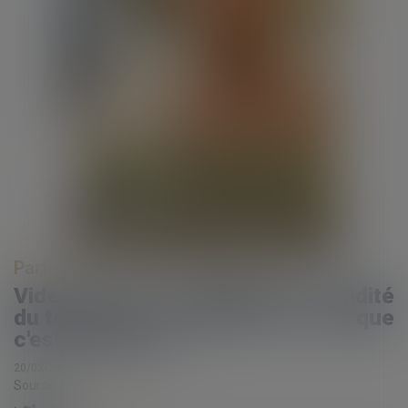
Particuliers
/
Famille
/
Successions
Vidéo sur les conditions de validité
du testament : le testament, tant que
c'est manuscrit ... !
20/02/2025
Source :
www.eurojuris.fr