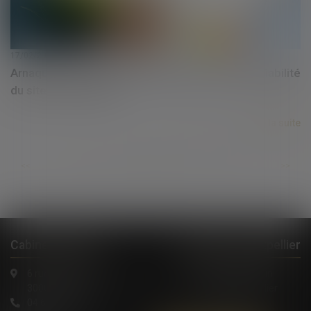
17/02/2025
Arnaques en ligne -Achats en ligne : vérifier la fiabilité
du site commerçant
Lire la suite
...
...
<<
<
83
84
85
86
87
88
89
>
>>
Cabinet à Nîmes
Cabinet à Montpellier
6 rue Saint Thomas
1, Rue de Verdun
30000 Nîmes
34000 Montpellier
04 66 36 11 34