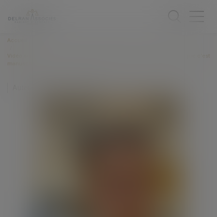
Accueil
Vidéo sur les conditions de validité du testament : le testament, tant que c'est
manuscrit ... !
Auteur : MOUNIELOU Etienne