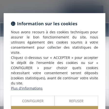
Information sur les cookies
Information
Nous avons recours à des cookies techniques pour
assurer le bon fonctionnement du site, nous
26/11/2024
utilisons également des cookies soumis à votre
Objet de l'obligation in solidum : un rappel utile et
consentement pour collecter des statistiques de
Nous sommes heureux de vous annoncer que nous formons
nécessaire
visite.
désormais une
SELARL INTER-BARREAUX.
Cliquez ci-dessous sur « ACCEPTER » pour accepter
Maître
ALCALDE
, du cabinet de Nîmes, est inscrite au barreau
Lire la suite
le dépôt de l'ensemble des cookies ou sur «
de
Montpellier
.
CONFIGURER » pour choisir quels cookies
Nous pouvons désormais défendre vos intérêts avec le même
nécessitant votre consentement seront déposés
engagement dans le ressort de la
COUR D'APPEL DE
(cookies statistiques), avant de continuer votre visite
MONTPELLIER
.
du site.
Plus d'informations
OK
CONFIGURER
REFUSER
26/11/2024