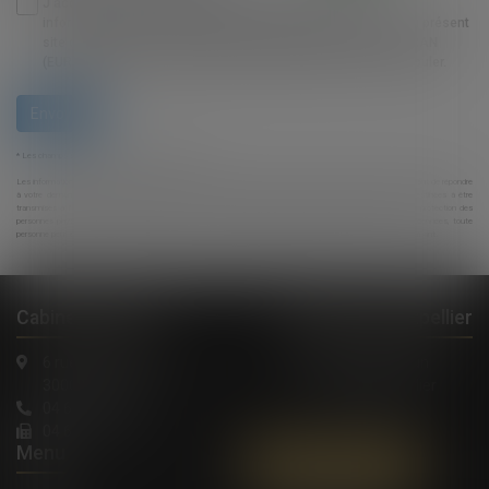
J'accepte que les informations saisies soient traitées
informatiquement par DELRAN (EUROJURIS) et l'hébergeur du présent
site dans le cadre de ma demande et de la relation avec DELRAN
(EUROJURIS) et/ou Madame Sylvie SERGENT qui peut en découler.
Envoyer
* Les champs suivis d'un astérisque sont obligatoires.
Les informations recueillies sur ce formulaire sont enregistrées dans un fichier informatisé par le cabinet permettant de répondre
à votre demande. Elles sont conservées le temps nécessaire au traitement de votre demande, et sont destinées à être
transmises à l'avocat compétent pour répondre à votre demande. Conformément au Règlement relatif à la protection des
personnes physiques à l'égard du traitement des données à caractère personnel et à la libre circulation de ces données, toute
personne peut exercer ses droits d'accès, de rectification, de portabilité et d'opposition des informations la concernant.
Cabinet à Nîmes
Cabinet à Montpellier
6 rue Saint Thomas
1, Rue de Verdun
30000 Nîmes
34000 Montpellier
04 66 36 11 34
04 66 21 39 41
Menu
Contactez-nous