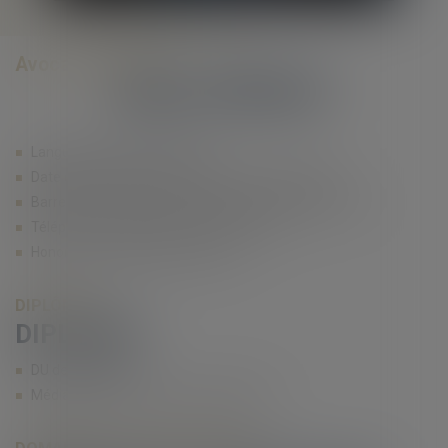
Contacter
Avocat Associée
Sylvie
SERGENT
Langue(s) parlée(s) : Anglais
Date d'entrée dans la structure : 30 Janvier 2009
Barreau(x) ou juridiction de rattachement : Nîmes (30)
Téléphone professionnel : 04 66 36 11 34
Honoraires : 220€ (HT) de l'heure
DIPLÔMES
DIPLÔMES
DU de Médiation
Médiatrice à l'association médiation 30
DOMAINES DE COMPÉTENCES :