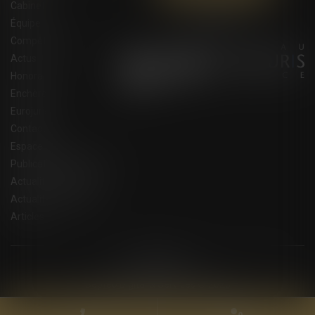
Cabinet
Équipe
Compétences
Actus
Honoraires
Enchères
Eurojuris
Contact
Espace client
Publications du cabinet
Actualités juridiques
Actualités eurojuris
Articles
Plan du site
Mentions légales
Septeo Digital & Services © 2023