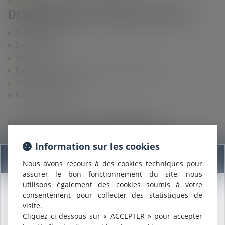
DOMAINES DE COMPÉTENCES :
Droit de la famille
Droit pénal
Généraliste
Patrimoine : transmission, successions, gestion
Travail et licenciement
Baux d'habitation
Contacter Madame Sylvie SERGENT
Contacter
Sylvie
SERGENT
Information sur les cookies
Information
Nous avons recours à des cookies techniques pour
Nom
assurer le bon fonctionnement du site, nous
utilisons également des cookies soumis à votre
consentement pour collecter des statistiques de
Nous sommes heureux de vous annoncer que nous formons
Prénom
visite.
désormais une
SELARL INTER-BARREAUX.
Cliquez ci-dessous sur « ACCEPTER » pour accepter
Maître
ALCALDE
, du cabinet de Nîmes, est inscrite au barreau