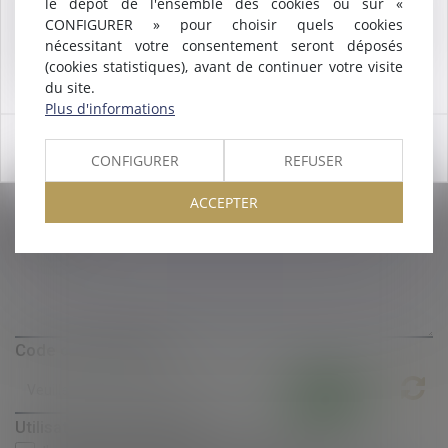
le dépôt de l'ensemble des cookies ou sur «
de
Montpellier
.
E-mail
CONFIGURER » pour choisir quels cookies
Nous pouvons désormais défendre vos intérêts avec le même
nécessitant votre consentement seront déposés
engagement dans le ressort de la
COUR D'APPEL DE
(cookies statistiques), avant de continuer votre visite
MONTPELLIER
.
du site.
Tél
Plus d'informations
OK
CONFIGURER
REFUSER
Objet
ACCEPTER
Message
Code de vérification
Utilisation des données