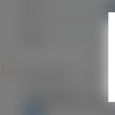
E-mail
Objet
Message
Code de vérification
Utilisation des données
J'accepte que les informations saisies soient traitées inf
de ma demande et de la relation avec DELRAN (EUROJURIS) e
Envoyer