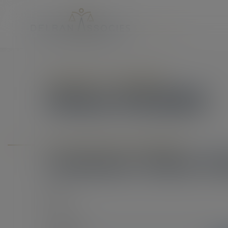
Partenaire
- Marseille
Olivier
ROQUES
Contacter Maître Olivier ROQUES
Contacter
Olivier
R
Nom