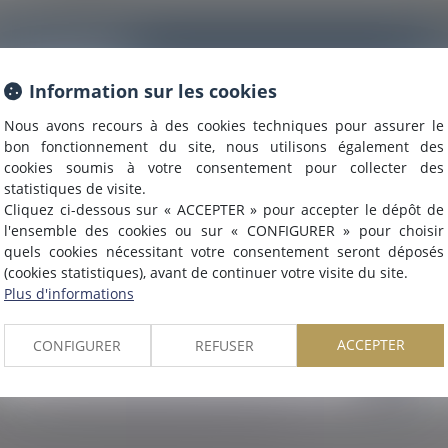
Tél
Information
Information sur les cookies
Nous avons recours à des cookies techniques pour assurer le
Nous sommes heureux de vous annoncer que nous formons
bon fonctionnement du site, nous utilisons également des
désormais une
SELARL INTER-BARREAUX.
cookies soumis à votre consentement pour collecter des
Maître
ALCALDE
, du cabinet de Nîmes, est inscrite au barrea
statistiques de visite.
de
Montpellier
.
Cliquez ci-dessous sur « ACCEPTER » pour accepter le dépôt de
Nous pouvons désormais défendre vos intérêts avec le même
l'ensemble des cookies ou sur « CONFIGURER » pour choisir
engagement dans le ressort de la
COUR D'APPEL DE
quels cookies nécessitant votre consentement seront déposés
(cookies statistiques), avant de continuer votre visite du site.
MONTPELLIER
.
Plus d'informations
ACCEPTER
CONFIGURER
REFUSER
OK
ormatiquement par DELRAN (EUROJURIS) et l'hébergeur du présent site dans le c
t/ou Maître Olivier ROQUES qui peut en découler.