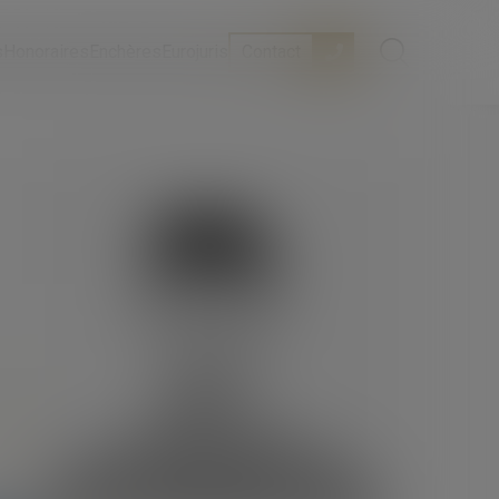
s
Honoraires
Enchères
Eurojuris
Contact