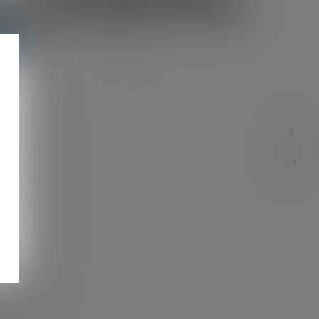
Contacter
u
adre